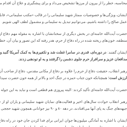
محاسبه، خطر را از بیرون از مرزها تشخیص می‌داد و برای پیشگیری و علاج آن اقدام می
ایشان، ویژگی‌ها و خصوصیات ممتاز شهید سلیمانی را در قالب «مکتب سلیمانی»، قابل 
عمل صالح را داشته باشیم، می‌توانیم تبدیل به سلیمانی و مشمول لطف الهی شویم.
حضرت آیت‌الله خامنه‌ای در بخش دیگری از سخنانشان با اشاره به مقوله مهم دفاع از 
منطقه، خون‌های ریخته شده در راه دفاع از حرم، هدر رفته که این تصور و بیان آن، خط
یشان گفتند:
در دوره‌ای، قدری در سامرا غفلت شد و تکفیری‌ها به کمک آمریکا گنبد 
مدافعان عزیز و سرافراز حرم جلوی دشمن را گرفتند و به او تودهنی زدند.
رهبر انقلاب، حقیقت دفاع از حرم را علاوه بر دفاع از مکانی مقدس، دفاع از صاحب آن
ارزش است
؛ همچنانکه خون جناب حمزه در جنگ احد و بالاتر از همه خون حضرت سیدال
حضرت آیت‌الله خامنه‌ای تأکید کردند: البته پیروزی هم قطعی است و نباید به این جوله 
جبهه‌های جنگ به پای آنها می‌افتادند، در دهه ۸۰ و ۹۰ نیز جوانانی همچون شهید حججی پای مادر را برای کسب اجازه جهاد می‌بوسیدند که این‌ها نشان می‌دهد جمهوری اسلامی بعد از ۴۶ سال همچنان زنده است.
ایشان با اشاره به آمادگی میلیون‌ها جوان ایرانی برای فدا کردن جان خود در راه دفا