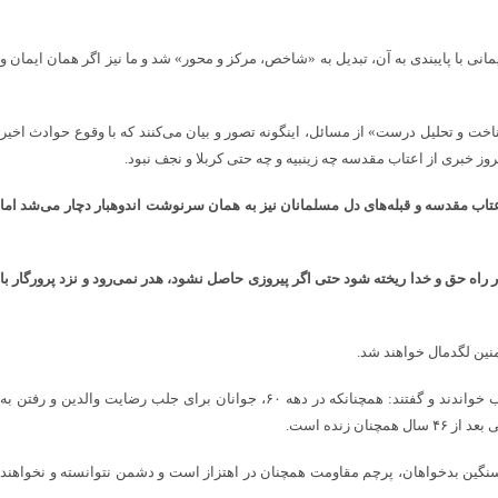
 با پایبندی به آن، تبدیل به «شاخص، مرکز و محور» شد و ما نیز اگر همان ایمان و
اخت و تحلیل درست» از مسائل، اینگونه تصور و بیان می‌کنند که با وقوع حوادث اخیر
وز خبری از اعتاب مقدسه چه زینبیه و چه حتی کربلا و نجف نبود.
اعتاب مقدسه و قبله‌های دل مسلمانان نیز به همان سرنوشت اندوهبار دچار می‌شد اما
 راه حق و خدا ریخته شود حتی اگر پیروزی حاصل نشود، هدر نمی‌رود و نزد پرورگار با
منین لگدمال خواهند شد.
رهبر انقلاب حوادث سال‌های اخیر و فعالیت‌های نمایان شهید سلیمانی و یاران او از جمله حرکت دفاع از حرم را نشانه سرزندگی، طراوت و ثمربخشی شجره طیبه انقلاب خواندند و گفتند: همچنانکه در دهه ۶۰، جوانان برای جلب رضایت والدین و رفتن به
ای سنگین بدخواهان، پرچم مقاومت همچنان در اهتزاز است و دشمن نتوانسته‌ و نخواهند