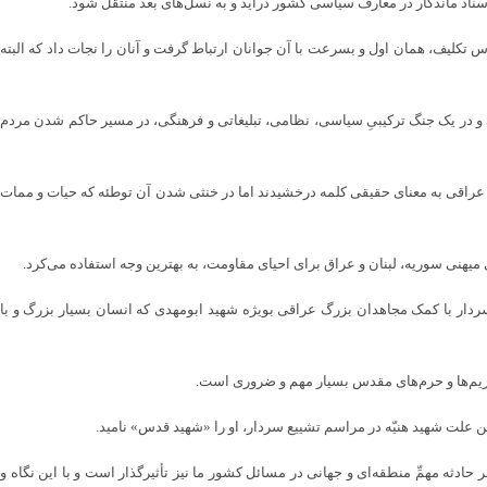
 اسناد ماندگار در معارف سیاسی کشور درآید و به نسل‌های بعد منتقل شود.
س تکلیف، همان اول و بسرعت با آن جوانان ارتباط گرفت و آنان را نجات داد که البته
نی و در یک جنگ ترکیبیِ سیاسی، نظامی، تبلیغاتی و فرهنگی، در مسیر حاکم شدن مردم
ان عراقی به معنای حقیقی کلمه درخشیدند اما در خنثی شدن آن توطئه که حیات و ممات
 میهنی سوریه، لبنان و عراق برای احیای مقاومت، به بهترین وجه استفاده می‌کرد.
 سردار با کمک مجاهدان بزرگ عراقی بویژه شهید ابومهدی که انسان بسیار بزرگ و با
 حریم‌ها و حرم‌های مقدس بسیار مهم و ضروری است.
ین علت شهید هنیّه در مراسم تشییع سردار، او را «شهید قدس» نامید.
حادثه مهمِّ منطقه‌ای و جهانی در مسائل کشور ما نیز تأثیرگذار است و با این نگاه و