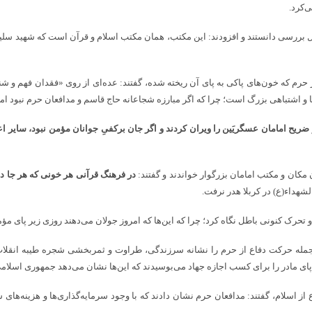
‌کرد.
بررسی دانستند و افزودند: این مکتب، همان مکتب اسلام و قرآن است که شهید سلیمانی
حرم که خون‌های پاکی به پای آن ریخته شده، گفتند: عده‌ای از روی «فقدان فهم و شن
ا و اشتباهی بزرگ است؛ چرا که اگر مبارزه شجاعانه حاج قاسم و مدافعان حرم نبود امر
و ضریح امامان عسگریَین را ویران کردند و اگر جان برکفیِ جوانان مؤمن نبود، سایر 
 مکان و مکتب امامان بزرگوار خواندند و گفتند:
در فرهنگ قرآنی هر خونی که هر جا در
شهداء(ع) در کربلا هدر نرفت.
و تحرک کنونی باطل نگاه کرد؛ چرا که این‌ها که امروز جولان می‌دهند روزی زیر پای مؤ
ع از اسلام، گفتند: مدافعان حرم نشان دادند که با وجود سرمایه‌گذاری‌ها و هزینه‌ه