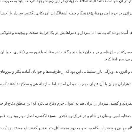
او در آن حوادث گفتند: البته اطلاعات زیادی در این زمینه وجود دارد که باید به صورت
عراقی در حرم امیرمومنان(ع) هنگام حمله اشغالگران آمریکایی، گفتند: سردار با احسا
ها آمده بودند که بمانند اما سردار و همراهانش در یک فرایند سخت و پیچیده و طولا
یین‌کننده حاج قاسم در میدان خواندند و گفتند: در مقابله با تروریسم تکفیری، جوان
ی‌نظیر ایفا کرد.
فزودند: ویژگی بارز سلیمانی این بود که از ظرفیت‌ها و جوانان آماده بکار و نیروهای
: هزاران جوان با آن فتوای مهم به میدان آمدند اما سازماندهی و سلاح نداشتند که
ردند و گفتند: سردار از ایران هم به عنوان حرم دفاع می‌کرد که این منطقِ دفاع از
های صحابه امیرمومنان در شام و در عراق و بالاخص مسجدالاقصی، اصل مهم بود و به هم
هانی و پرهیز از نگاه بسته و محدود به مسائل خواندند و گفتند: او معتقد بود که هر 