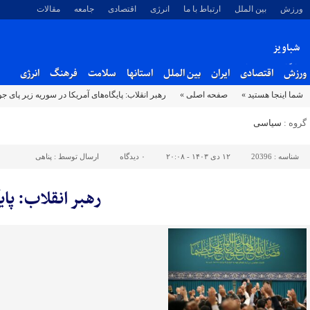
ورزش
بین الملل
ارتباط با ما
انرژی
اقتصادی
جامعه
مقالات
شباویز
پایگاه خبری شباویز
ورزش
اقتصادی
ایران
بین الملل
استانها
سلامت
فرهنگ
انرژی
شما اینجا هستید »
صفحه اصلی »
رهبر انقلاب: پایگاه‌های آمریکا در سوریه زیر پای
گروه :
سیاسی
شناسه :
20396
۱۲ دی ۱۴۰۳ - ۲۰:۰۸
۰
دیدگاه
ارسال توسط :
پناهی
رهبر انقلاب: پا