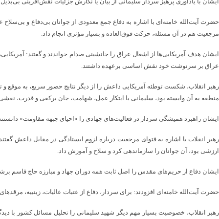
ایشان با یادآوری پرهیز سردار سلیمانی از بیان یا نگارش جزئیات نقش‌آفرینی بی‌بدیل 
حضرت آیت‌الله خامنه‌ای با اشاره به دفاع جمع معدودی از جوانان بی‌دفاع و بی‌سلاح 
مرجعیت هم در آن مسئله، حرکت فوق‌العاده و بسیار مؤثری انجام داد.
ایشان هدف آمریکایی‌ها از اشغال عراق را جانشینی صدام خواندند و گفتند: آمریکایی‌
عراق بر سرنوشت خود نقش اساسی برعهده داشتند.
رهبر انقلاب، شکست توطئه آمریکایی داعش را از دیگر نتایج حضور سریع، به موقع و تع
منطقه به آن وابسته بود، سلیمانی با ابتکار عمل، شهامت، جان برکفی و قدرت، نقشی ب
ایشان راهبرد همیشگی سردار در فعالیت‌های جهادی را «احیای جبهه مقاومت» دانستند و ا
رهبر انقلاب با اشاره به فتوای مرجعیت درباره لزوم ایستادگی در مقابل داعش گفتند
ارزشی بود، آن جوانان را سازماندهی کرد و سلاح و آموزش داد.
ایشان دفاع از حریم‌های مقدس را اصل ثابت همه دوران جهاد و مبارزه حاج قاسم برشم
حضرت آیت‌الله خامنه‌ای افزودند: برای سردار، دفاع از عتبات عالیات،‌ زینبیه، مرقد
رهبر انقلاب، خصوصیت بسیار مهم دیگر شهید سلیمانی را تحلیل مسائل کشور با دیدگاه ج