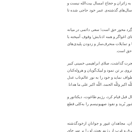
ق به زائران و حجاج امسال بیت‌الله نیست و
 سال‌های گذشته‌ی عمر خود حاجی شده تا
ِرد محور حق است؛ سعی دائمی در میانه
 اغواگر و همه اذنابش؛ وقوف آمیخته با
و تمایلات منحرف‌ساز و زدودن پلیدی‌های
ز حق است.
 هجرت گذاشت، صلای ابراهیمی خمینی کبیر
وی بر تن نمود و لبیک‌گویان و هروله‌کنان
طواف نماید و خود را به نور عالم‌تاب عدل
ّه اکبر وللّه الحمد، اللّه اکبر علی ما هدانا.
ّه اکبر؛ و با همین سلاح اللّه اکبر بود که ملت مسلمان ایران در ۴۷ سال قبل قیام کرد، رژیم طاغوت، دیکتاتور و
ر بُرید و نفوذ صهیونیسم را به‌کلی قطع
ان، مجاهدان غیور و جوانانِ ازخودگذشته
شرق و غرب از رژیم بعث، او را بر سر جای