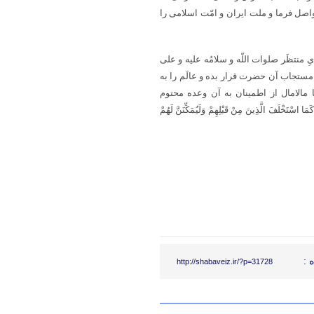
اصل فرما و ملت ایران و امّت اسلامی را
منتظَر صلوات اللّه و سلامُه علیه و علی
 مستجاب آن حضرت قرار بده و عالَم را به
 مالامال از اطمینان به آن وعده محتوم
 اسْتَخْلَفَ الَّذِینَ مِنْ قَبْلِهِمْ وَلَیُمَکِّنَنَّ لَهُمْ
 :
http://shabaveiz.ir/?p=31728