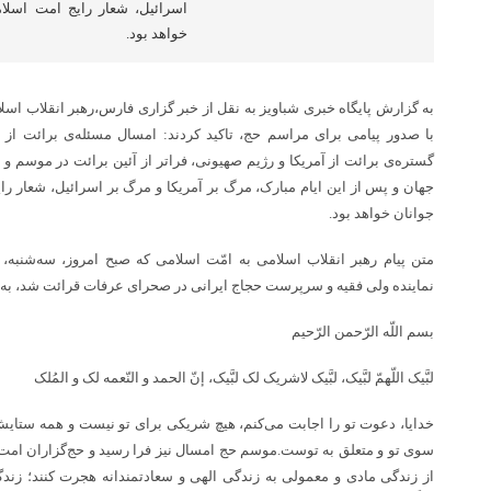
اسرائیل، شعار رایج امت اسلا
خواهد بود.
به گزارش پایگاه خبری شباویز به نقل از خبر گزاری فارس،رهبر انقلاب اس
با صدور پیامی برای مراسم حج، تاکید کردند: امسال مسئله‌ی برائت ا
گستره‌ی برائت از آمریکا و رژیم صهیونی، فراتر از آئین برائت در موسم و 
جهان و پس از این ایام مبارک، مرگ بر آمریکا و مرگ بر اسرائیل، شعار ر
جوانان خواهد بود.
متن پیام رهبر انقلاب اسلامی به امّت اسلامی که صبح امروز، سه‌شنبه
نماینده ولی فقیه و سرپرست حجاج ایرانی در صحرای عرفات قرائت شد، به
بسم اللّه الرّحمن الرّحیم
لبَّیک اللّهمّ لبَّیک، لبَّیک لاشریک لک لبَّیک، إنّ الحمد و النّعمه لک و المُلک
خدایا، دعوت تو را اجابت می‌کنم، هیچ شریکی برای تو نیست و همه ستایش‌
سوی تو و متعلق به توست.موسم حج امسال نیز فرا رسید و حج‌گزاران امت اسل
از زندگی مادی و معمولی به زندگی الهی و سعادتمندانه هجرت کنند؛ ز