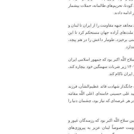
 کودتا، تحریم‌های ظالمانه، حملات بیشمار
دامه دادند.
 مجاهد جبهه مقاومت را از ایران تا لبنان و
 ملت‌های آزاده جهان مستحکم کرد تا این
تی برخیزد، طومار داعش را در هم پیچد،
دازد.
لاح اللّه اکبر بود که جمهور اسلامی ایران
با اتکا به آن موفق شد رژیم صهیونیستی را در جنگ تحمیلی دوم در خرداد ۱۴۰۴ زیر ضربات سهمگین خود بیچاره کند،
ران ناکام کند.
ه جانگداز شهادت قائد عظیم‌الشأن، فرزند
د علی حسینی خامنه‌ای اعلی اللّه مقامَه
 هر عرصه‌ای که نیاز بود، چشمان دنیا را
 سلاح اللّه اکبر بود که رزمندگان غیور و
ومت خصوصاً لبنان عزیز به پیروزی‌های