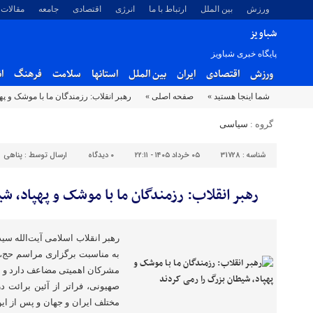
ورزش
بین الملل
ارتباط با ما
انرژی
اقتصادی
جامعه
مقالات
شباویز
پایگاه خبری شباویز
ورزش
اقتصادی
ایران
بین الملل
استانها
سلامت
فرهنگ
ا
شما اینجا هستید »
صفحه اصلی »
رهبر انقلاب: رزمندگان ما با موشک و پ
گروه :
سیاسی
شناسه :
31728
۰۵ خرداد ۱۴۰۵ - ۲۲:۱۱
۰
دیدگاه
ارسال توسط :
پناهی
رهبر انقلاب: رزمندگان ما با موشک و پهپاد، ش
رهبر انقلاب اسلامی آیت‌الله سی
به مناسبت برگزاری مراسم حج، ت
مشرکان اهمیتی مضاعف دارد و عم
صهیونی، فراتر از آئین برائت 
مختلف ایران و جهان و پس از این