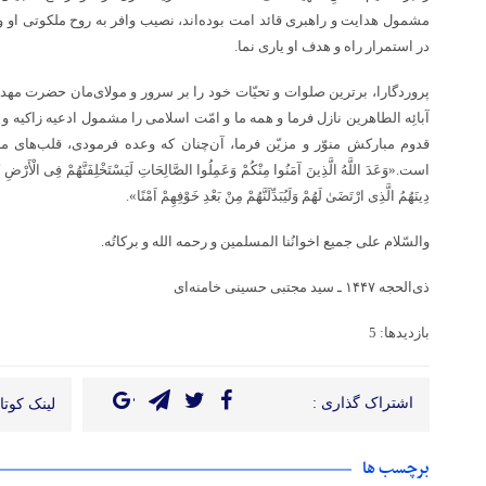
مشمول هدایت و راهبری قائد امت بوده‌اند، نصیب وافر به روح ملکوتی او و
در استمرار راه و هدف او یاری نما.
پروردگارا، برترین صلوات و تحیّات خود را بر سرور و مولای‌مان حضرت مهدیِ 
آبائِه الطاهرین نازل فرما و همه ما و امّت اسلامی را مشمول ادعیه زاکیه و
قدوم مبارکش منوّر و مزیّن فرما، آن‌چنان که وعده فرمودی، قلب‌های ما
است.«وَعَدَ اللَّهُ الَّذِینَ آمَنُوا مِنْکُمْ وَعَمِلُوا الصَّالِحَاتِ لَیَسْتَخْلِفَنَّهُمْ فِی الْأَرْضِ کَمَا
دِینَهُمُ الَّذِی ارْتَضَیٰ لَهُمْ وَلَیُبَدِّلَنَّهُمْ مِنْ بَعْدِ خَوْفِهِمْ اَمْنًا».
والسّلام علی جمیع اخوانُنا المسلمین و رحمه الله و برکاتُه.
ذی‌الحجه ۱۴۴۷ ـ سید مجتبی حسینی خامنه‌ای
بازدیدها: 5
اشتراک گذاری :
لینک کوتاه
برچسب ها