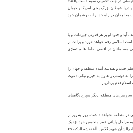
ونیستی در جنگ تحمیلی سوم دست یافتند؛
و دریا شیطان بزرگ یعنی آمریکا و حیوان
مجاهدان در راه خدا را، به‌چشمان خود
 آید و جنود او بر هر قدرتی چیره‌اند، و با
 امت اسلامی رقم خواهد خورد و برائت از
 مسلمانان در اقصی نقاط عالم تسرّی
ظم جدید و هندسه آینده منطقه و جهان را
 به دوستی و تعاون به خیر و نیکی دعوت
اسلام قدم برداریم.
سرزمین‌های منطقه، دیگر سپر پایگاه‌های
ی در منطقه نخواهد داشت، روز به روز از
به مراحل پایانی عمر منحوس خود نزدیک
شده و به‌فضل الهی و مطابق با سخن قاطع و آینده‌نگر ۱۰ سال قبل رهبر عظیم‌الشأن شهید قَدّس اللّهُ نفسَه الزکیه ۲۵