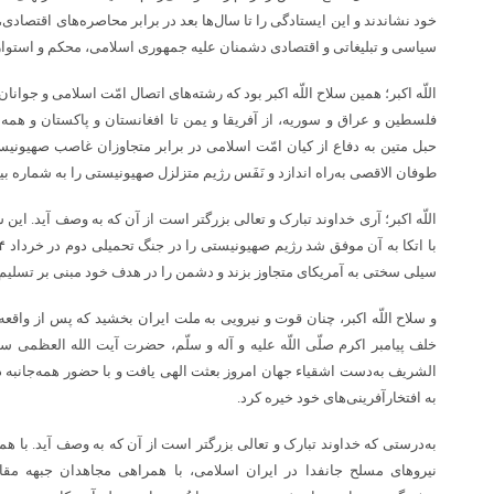
خود نشاندند و این ایستادگی را تا سال‌ها بعد در برابر محاصره‌های اقتصادی،
سیاسی و تبلیغاتی و اقتصادی دشمنان علیه جمهوری اسلامی، محکم و استوار ا
اللّه اکبر؛ همین سلاح اللّه اکبر بود که رشته‌های اتصال امّت اسلامی و جوانان
فلسطین و عراق و سوریه، از آفریقا و یمن تا افغانستان و پاکستان و همه
حبل متین به دفاع از کیان امّت اسلامی در برابر متجاوزان غاصب صهیونیس
طوفان الاقصی به‌راه اندازد و نَفَس رژیم متزلزل صهیونیستی را به شماره بین
اللّه اکبر؛ آری خداوند تبارک و تعالی بزرگتر است از آن که به وصف آید. این س
سیلی سختی به آمریکای متجاوز بزند و دشمن را در هدف خود مبنی بر تسلیم ای
و سلاح اللّه اکبر، چنان قوت و نیرویی به ملت ایران بخشید که پس از واقع
خلف پیامبر اکرم صلّی اللّه علیه و آله و سلّم، حضرت آیت الله العظمی سی
الشریف به‌دست اشقیاء جهان امروز بعثت الهی یافت و با حضور همه‌جانبه در
به افتخارآفرینی‌های خود خیره کرد.
به‌درستی که خداوند تبارک و تعالی بزرگتر است از آن که به وصف آید. با همین
نیروهای مسلح جانفدا در ایران اسلامی، با همراهی مجاهدان جبهه مقا