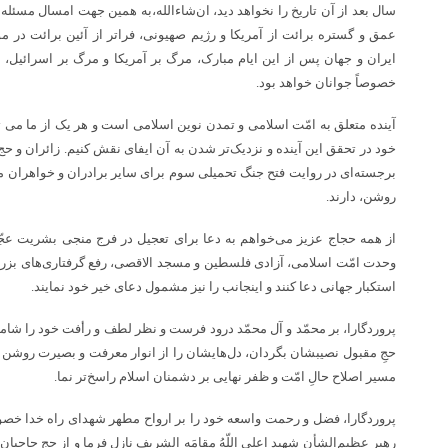
سال بعد از آن تاریخ را نخواهد دید، ان‌شاءالله،به همین جهت امسال مسئل
عمق و گستره برائت از آمریکا و رژیم صهیونی، فراتر از آئین برائت در 
ایران و جهان پس از این ایام مبارک، مرگ بر آمریکا و مرگ بر اسرائیل، 
خصوصاً جوانان خواهد بود.
آینده متعلق به امّت اسلامی و تمدن نوین اسلامی است و هر یک از ما می 
خود در تحقق این آینده و نزدیک‌تر شدن به آن ایفای نقش کنیم. زائران و ح
برجسته‌ای در روایت فتح جنگ تحمیلی سوم برای سایر برادران و خواهران مسل
روشن، دارند.
از همه حجاج عزیز می‌خواهم به دعا برای تعجیل در فرج منجی بشریت عجّل ا
وحدت امّت اسلامی، آزادی فلسطین و مسجد الاقصی، رفع گرفتاری‌های بزر
استکبار جهانی دعا کنند و اینجانب را نیز مشمول دعای خیر خود نمایند.
پروردگارا، بر محمّد و آل محمّد درود فرست و نظر لطف و رأفت خود را شام
حجِ مقبول نصیبشان بگردان، دل‌هایشان را از انوار معرفت و بصیرت روشن فر
مسیر اصلاح حالِ امّت و ظفر نهایی بر دشمنان اسلام راسخ‌تر نما.
پروردگارا، فضل و رحمت واسعه خود را بر ارواح مطهر شهدای راه خدا خصو
رهبر عظیم‌الشأنِ شهید اعلی اللّهُ مقامَه الشریف نازل فرما و از حج حاجیا