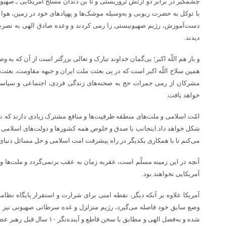
چشمگیر در برابر دو ارتش تروریستی و تا بُن دندان مسلح آمریکایی ـ صهی
با توکل به حضرت ربوبی و به‌وسیله موشک‌ها و پهپادهای خود در زمین، هوا 
دست‌آموزش، رژیم صهیونیستی را رمی کردند و وعده صادق الهی به نصرت 
دیدند.
و باز هم اللّه اکبر؛ بی‌گمان خداوند تبارک و تعالی بزرگتر است از آن که به وصف
همین سلاح اللّه اکبر است که در پی بعثت ملت ایران و جبهه مقاومت، بعثت
مشرکان از رمی جمرات حج به صحنه‌های زندگی فردی، اجتماعی و سیاسی
خواهد یافت.
امّت اسلامی و ملت‌های منطقه ظرفیت‌ها و منافع مشترک زیادی دارند که ن
شکل خواهد داد.اینجانب با صدق و خلوص همه کشورها و دولت‌های اسلامی را
می‌کنم تا با همکاری یکدیگر در راه پیشرفت امت اسلامی و حل مسائل دنیای 
آنچه در این زمینه مسلّم است، عقربه زمان به عقب برنمی‌گردد و ملت‌ها و 
آمریکایی نخواهند بود.
آمریکا علاوه بر آنکه دیگر، نقطه امنی برای شرارت و استقرار پایگاه نظام
وضع سابق خود فاصله می‌گیرد، رژیم متزلزل و غده سرطانی صهیونی نیز 