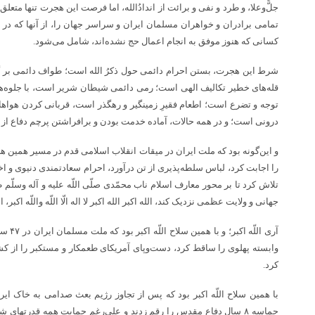
جلًّ‌وعلا، و طرد و نفی و برائت از اندادُالله، اما فرصت این هجرت تنها متعل
تمامی برادران و خواهران مسلمان ایران و سراسر جهان را، از آنها که در
کسانی که هنوز موفق به انجام اعمال حج نشده‌اند، شامل می‌شود.
شرط این هجرت، بستن احرام دائمی حول ذکرُ الله است؛ طواف دائمی بر گ
قله‌های خطیر تکالیف الهی است؛ رمی دائمی شیطان شریر است، با جلوه‌های
توجه و تضرع است؛ اطعام فقیرِ زمینگیر و رهگذر است، قربانی کردن هواها 
درونی است؛ و در همه حالات، آماده خدمت بودن و برافراشتن پرچم دفاع ا
و این‌گونه بود که ملت ایران در میقات انقلاب اسلامی قدم در مسیر همین
را اجابت کرد، لباس سلطه‌پذیری از تن درآورد، احرام سعادتمندی دنیوی و اخر
تلاش کرد تا بر محور معارف اسلام ناب محمّدی صلّی اللّه علیه و آله وسلّم 
جهانی و ولایت عظمی نزدیک کند، الله اکبر الله اکبر لا اله الّا اللّه واللّه اکبر، الل
آری الل
وابسته پهلوی را ساقط کرد، دست‌وپای آمریکای طعمکار و مستکبر را از کشو
کرد.
با همین سلاح اللّه اکبر بود که پس از تجاوز رژیم بعث صدامی به خاک ایر
حماسه ۸ سال دفاع مقدس را رقم زدند و علی‌رغم حمایت همه قدرتهای 