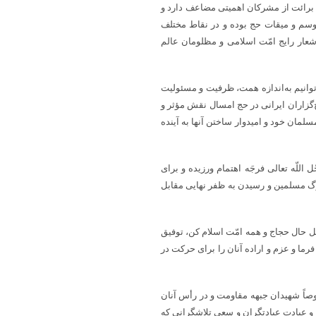
ه برائت از مشرکان اهمیتی مضاعف دارد و
موسم و میقات حج بوده و در نقاط مختلف
شعار رایج امّت اسلامی و مظلومان عالم
توانیم به‌اندازه همت، ظرفیت و مسئولیت
ج‌گزاران ایرانی در حج امسال نقش مؤثر و
مان خود و امیدوار ساختن آنها به آینده
للّه تعالی فرجَه اهتمام ورزیده و برای
گ مسلمین و رسیدن به ظفر نهایی مقابل
ل حال حجاج و همه امّت اسلام کن، توفیق
ما و عزم و اراده آنان را برای حرکت در
صاً شهیدان جبهه مقاومت و در رأس آنان
ن و عبادت عبادتگران و سعی تلاشگرانی که