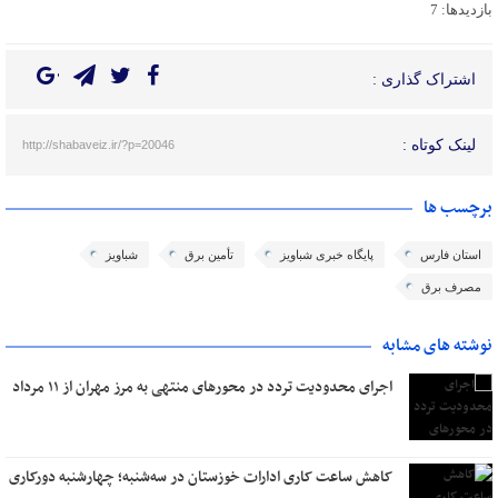
بازدیدها: 7
اشتراک گذاری :
لینک کوتاه :
http://shabaveiz.ir/?p=20046
برچسب ها
استان فارس
پایگاه خبری شباویز
تأمین برق
شباویز
مصرف برق
نوشته های مشابه
اجرای محدودیت تردد در محورهای منتهی به مرز مهران از ۱۱ مرداد
کاهش ساعت کاری ادارات خوزستان در سه‌شنبه؛ چهارشنبه دورکاری