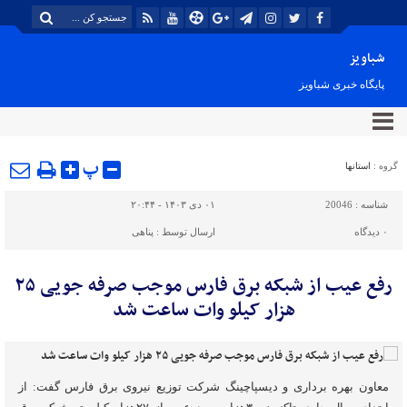
شباویز
پایگاه خبری شباویز
پ
گروه :
استانها
شناسه :
20046
۰۱ دی ۱۴۰۳ - ۲۰:۴۴
۰
دیدگاه
ارسال توسط :
پناهی
رفع عیب از شبکه برق فارس موجب صرفه جویی ۲۵
هزار کیلو وات ساعت شد
معاون بهره برداری و دیسپاچینگ شرکت توزیع نیروی برق فارس گفت: از