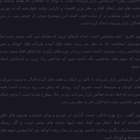
«حسین رهبر» کارشناس بازار سرمایه گفت: با توجه به اتفاقاتی که هفته گذشته و
هفته های قبل اتفاق افتاد و نظر وزیر اقتصاد و دارایی دولت چهاردهم که به بورس
دارند خیلی متفاوت تر از دولت قبلی است این موضوع موجی از خوش بینی در بین
فعالان بازار سرمایه ایجاد کرده است.
وی افزود: آنچه مشخص است، تعداد کدهای ارزی که معامله می کنند بیشتر شده اما
موضوع اینجاست که به نظر می رسد هفته های آینده شرکت های کوچک و غیر
شاخصی رشد بیشتری داشته باشند زیرا در دوره های رکودی که اتفاق افتاد سعی شده
بود که سهم های شاخصی نگه داشته شود که شاخص زیاد نریزد و نارضایتی ایجاد
نشود.
این کارشناس بازار سرمایه با تاکید بر اینکه در هفته های آینده اقبال به سمت شرکت
های کوچک و متوسط است تصریح کرد: روندی که پیش می رود درست است همه
مورادی که قبلا دغدغه فعالین بازار سرمایه بود در حال مطرح شدن است با وجود اینکه
هنوز اقدامی نشده اما قابل حل به نظر می رسد.
وی گفت: نرخ بهره بانکی، قیمت گذاری در خودرو و سایر صنایع و تصمیم های خلق
الساعه که قبلا اتفاق می افتاد همه اینها نشانه های مثبتی است و اگر ریسک
سیستماتیک دیگری نداشته باشیم بورس در مدار رشد خواهد بود اما پیشرو سهم های
متوسط و کوچک است.