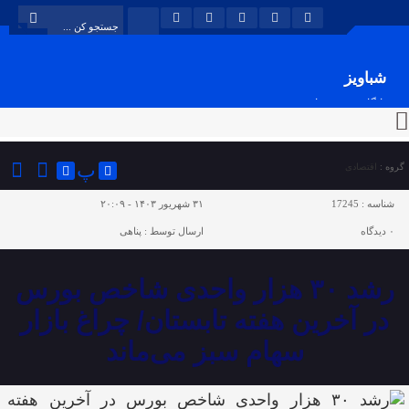
شباویز
پایگاه خبری شباویز
پ
گروه :
اقتصادی
شناسه :
17245
۳۱ شهریور ۱۴۰۳ - ۲۰:۰۹
۰
دیدگاه
ارسال توسط :
پناهی
رشد ۳۰ هزار واحدی شاخص بورس
در آخرین هفته تابستان/ چراغ بازار
سهام سبز می‌ماند