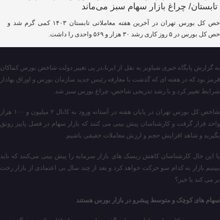
شاخص کل بورس تهران در آخرین هفته معاملاتی تابستان ۱۴۰۳ کمی گرم شد و
بورس در ۵ روز کاری رشد ۳۰ هزار و ۵۶۹ واحدی را داشت.
به گزارش پایگاه خبری شباویز به نقل از ایرنا،در پی تغییر دولت شاخص بورس کماکان
قرمز بود که در هفته ای که گذشت با معارفه رئیس جدید سازمان بورس و اوراق بهادار
شرایط تغییر کرد و با رشد تدریجی شاخص، چراغ بورس سبز شد.
شاخص کل بورس تهران در پایان هفته در آستانه ورود به کانال ۲ میلیون و ۱۰۰ هزار
واحد قرار گرفت و کارشناسان پیش بینی می کنند که بازار سهام در فصل پاییز رونق
بگیرید و شاهد افزایش حجم و ارزش معاملات حقیقی‌ باشیم.
با این حال کارشناسان کاهش ریسک‌ های بازار سرمایه را پیش بینی می‌کنند که باید
ببینیم بازار به کدام سو حرکت خواهد کرد و بعد از چند سال بی اعتمادی از بازار رخت
بر می کند یا خیر؟
سهام های کوچک و متوسط پیشرو در بازار بورس هستند