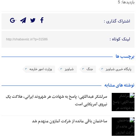
بازدیدها: 5
اشتراک گذاری :
لینک کوتاه :
http://shabaveiz.ir/?p=31586
برچسب ها
پایگاه خبری شباویز
جنگ
شباویز
وزارت امور خارجه
نوشته های مشابه
سرلشکر عبداللهی: پاسخ به شهادت هر شهروند ایرانی، هلاکت یک
نیروی آمریکایی است
ساختمان باقی مانده از شرکت آمازون منهدم شد