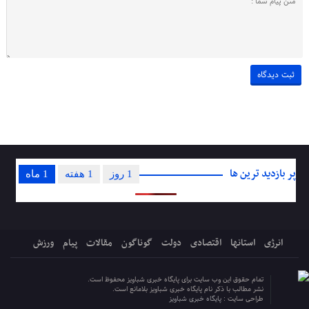
پر بازدید ترین ها
1 روز
1 هفته
1 ماه
انرژی
استانها
اقتصادی
دولت
گوناگون
مقالات
پیام
ورزش
تمام حقوق این وب سایت برای پایگاه خبری شباویز محفوظ است.
نشر مطالب با ذکر نام پایگاه خبری شباویز بلامانع است.
طراحی سایت :
پایگاه خبری شباویز