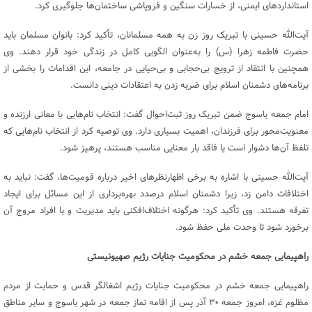
استانداردهای ایمنی، از خسارات سنگین و فروپاشی ساختمان‌ها جلوگیری کرد.
آیت‌الله حسینی با تبریک روز زن به همه مسلمانان، تأکید کرد: بانوان مسلمان باید
حضرت فاطمه زهرا (س) را به‌عنوان الگویی کامل در زندگی خود قرار دهند. وی
همچنین با انتقاد از ترویج بی‌حجابی و بی‌حیایی در جامعه، این اقدامات را بخشی از
برنامه‌های دشمنان اسلام برای ضربه زدن به اعتقادات دینی دانست.
امام جمعه یاسوج ضمن تبریک روز ثبت‌احوال گفت: انتخاب نام‌هایی با معانی ارزنده و
معنویت‌محور برای فرزندان، اهمیت بسیاری دارد. وی توصیه کرد از انتخاب نام‌هایی که
تلفظ آن‌ها دشوار است یا فاقد بار معنایی مناسب هستند، پرهیز شود.
آیت‌الله حسینی با اشاره به برخی اظهارنظرهای اخیر درباره قومیت‌ها، گفت: نباید به
اختلافات دامن زد، زیرا دشمنان اسلام درصدد بهره‌برداری از این مسائل برای ایجاد
تفرقه هستند. وی تأکید کرد: هرگونه اختلاف‌افکنی باید مدیریت و با افراد مروج آن
برخورد شود تا وحدت ملی حفظ شود.
راهپیمایی جمعه خشم در محکومیت جنایات رژیم صهیونیستی
راهپیمایی جمعه خشم در محکومیت جنایات رژیم اشغالگر قدس و حمایت از مردم
مظلوم غزه، امروز جمعه ۳۰ آذر پس از اقامه نماز جمعه در شهر یاسوج و سایر مناطق