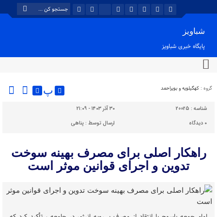
شباویز
پایگاه خبری شباویز
گروه :
کهگیلویه و بویراحمد
پ
شناسه :
20025
۳۰ آذر ۱۴۰۳ - ۲۱:۰۹
۰
دیدگاه
ارسال توسط :
پناهی
راهکار اصلی برای مصرف بهینه سوخت
تدوین و اجرای قوانین موثر است