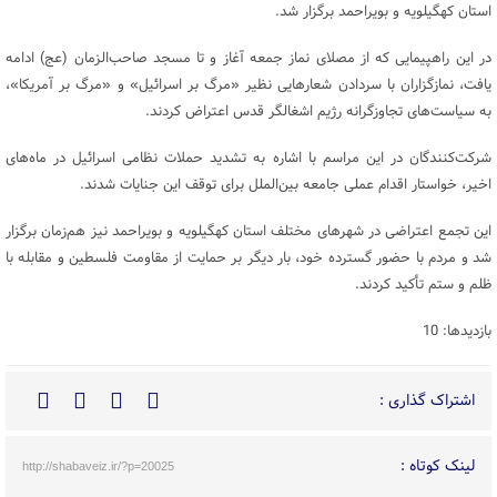
استان کهگیلویه و بویراحمد برگزار شد.
در این راهپیمایی که از مصلای نماز جمعه آغاز و تا مسجد صاحب‌الزمان (عج) ادامه
یافت، نمازگزاران با سردادن شعارهایی نظیر «مرگ بر اسرائیل» و «مرگ بر آمریکا»،
به سیاست‌های تجاوزگرانه رژیم اشغالگر قدس اعتراض کردند.
شرکت‌کنندگان در این مراسم با اشاره به تشدید حملات نظامی اسرائیل در ماه‌های
اخیر، خواستار اقدام عملی جامعه بین‌الملل برای توقف این جنایات شدند.
این تجمع اعتراضی در شهرهای مختلف استان کهگیلویه و بویراحمد نیز هم‌زمان برگزار
شد و مردم با حضور گسترده خود، بار دیگر بر حمایت از مقاومت فلسطین و مقابله با
ظلم و ستم تأکید کردند.
بازدیدها: 10
اشتراک گذاری :
لینک کوتاه :
http://shabaveiz.ir/?p=20025