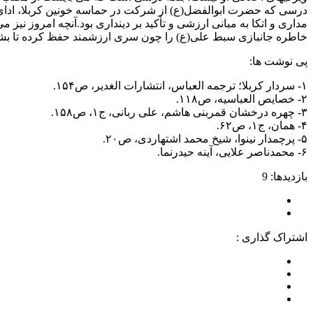
درسی که حضرت ابوالفضل(ع) از شرکت در حماسه خونین کربلا، ادای 
مداری و اتکا به مبانی ارزشی و تأکید بر دینداری بود.آنچه امروز ن
خاطره جانبازی سبط علی(ع) را چون سری ارزشمند حفظ کرده تا بش
پی نوشت ها:
۱- سردار کربلا؛ ترجمه العباس، انتشارات الغدیر، ص۱۵۴.
۲- خصایص العباسیه، ص۱۱۸.
۳- چهره درخشان قمربنی هاشم، علی ربانی، ج۱، ص۱۵۸.
۴- همان، ج۱، ص۶۲.
۵- پرچمدار نینوا، شیخ محمد اشتهاردی، ص۲۰.
۶- محمدناصر علایی، آینه حیدرنما.
بازدیدها: 9
اشتراک گذاری :