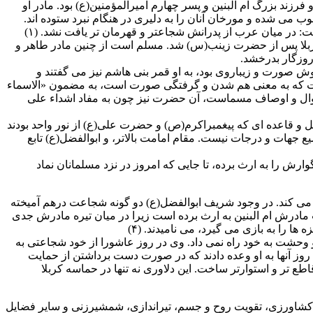
د بزرگ ام البنین و پسر چهارم امیرالمؤمنین(ع) بود. مادر او
ب می شده و مورخان آنان را به دلیری در هنگام نبرد ستوده اند.
فت: در میان عرب از پدرانش شجاعتر و قهرمان تر یافت نشد. (۱)
ان کربلا پس از حضرت زینب(س) شد. مسلم است از چنین مادر طاهر و
روزگار بدرخشد.
 صورت و زیباروی بود، به او قمر بنی هاشم نیز می گفتند و
است که به معنی هم شدن و گرفتگی صورت است، به مضمون «الاسماء
احوال و اوصاف مسماست، آن حضرت نیز چون به مفاد اشداء علی
و قاعده ای که پیغمبراکرم(ص) و حضرت علی(ع) از نور واحد بودند
ع جهات و درجات نیست. مقام امامت بالاتر، و ابوالفضل(ع) تابع
رش را به ارث برده، تا جایی که امروز در نزد مسلمانان نماد
می کند. در وجود شریف ابوالفضل(ع) دو گونه شجاعت درهم آمیخته
و از جانب پدرش سرور اوصیا به او رسیده است. ۲- شجاعت عادی که از جانب مادرش ام البنین به ارث برده است زیرا در میان تیره مادرش جدی
را به بازی می گیرد، می نامیدند. (۴)
وحشت به خود راه نمی داد. وی در روز عاشورا از خود شجاعتی به
ز آنها به او وعده دادند که در صورت دست برداشتن از حمایت
طع تر و استوارتر ساخت. این دلاوری نه تنها در حماسه کربلا
کشاورزی، تقویت روح و جسم، تیراندازی، شمشیرزنی و سایر فضایل