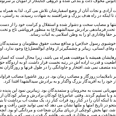
وس مخوف ذلت و بندگی شده و گروهی جنایتکار از امویان بر سرنوشت آ
ت آزادی و نجات آنان از وضع اسفبارشان تلاش می کرد، لذا به همراه 
دند تا اینکه در راه هدف بزرگ و شرافتمند به شهادت رسیدند. به راستی،
ها و مصایب سخت و دشوار شده و استقلال و کرامت خود را از دست دا
) تحت فرماندهی برادرش سیدالشهدا(ع) به منظور فروپاشی تاج و تخت
 حقاً وفاداری او را به وطن اسلامی به اثبات رساند.
 گل خوشبوی رسول خدا(ص) و مدافع سخت حقوق مظلومان و ستمدیدگان بس
ه وفای انسانی، زیباتر و چشمگیرتر از وفای ابوالفضل(ع) وجود ندارد
ارهایشان همیشه با موفقیت همراه می باشد، زیرا محال است که انسا
 قاطعیت و قدرت اراده اش در رتبه نخست قرار داشت. او به اردوگاه 
دیده متصف نمی شد، افتخار و جاودانگی را در طول قرنها و روزگاران ن
ر ناملایمات روزگار و مصائب زمان بود. در روز عاشورا مصائب فراوانی
 خود را به آفریدگار بزرگ واگذار و به برادرش سیدالشهدا اقتدا کرد.
ربانی نسبت به محرومان و ستمدیدگان بود. زیباترین نمود این پدیده 
شوند و یا تسلیم گردند. وقتی عباس(ع) کودکان برادرش و سایر کودکان 
ا اینکه آنان را در کنار رود فرات کنار زد، یک مشت آب برداشت تا ب
 در تاریخ امتها و ملتها نشان می دهد که نمی توانید چنین رأفت و مهربا
د، تنها بخش کوچکی از دریای بیکران شجاعت و مردانگی او بود. آنچ
جاعت و صبر و وفاداری قمربنی هاشم گرفت، درسی که بر پایه ولایت 