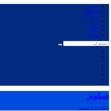
ورزش
بین الملل
ارتباط با ما
انرژی
اقتصادی
جامعه
مقالات
شباویز
پایگاه خبری شباویز