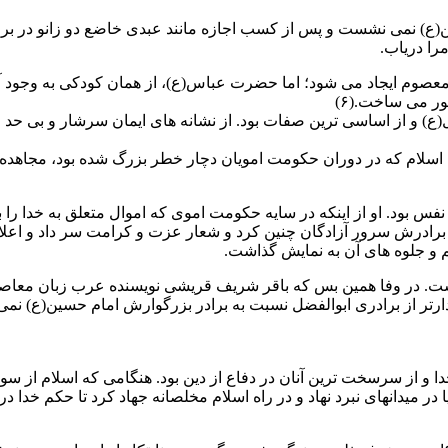
ع) نمی نشست و پس از کسب اجازه مانند عبدی خاضع دو زانو در برا
را دریاب.
ر معصوم ایجاد می شود؛ اما حضرت عباس(ع)، از همان کودکی به وجود 
ور می ساخت.(۶)
و از اساسی ترین صفات بود. از نشانه های ایمان سرشار و بی حد او ای
ل اسلام که در دوران حکومت امویان دچار خطر بزرگ شده بود، مجاهده 
بود. او از اینکه در سایه حکومت اموی که اموال متعلق به خدا را به
 برادرش سرور آزادگان چنین کرد و شعار عزت و کرامت سر داد و اعلام
م و جلوه های آن به نمایش گذاشت.
است. در وفا همین بس که باقر شریف قریشی نویسنده عرب زبان معاصر 
ادارتر از برادری ابوالفضل نسبت به برادر بزرگوارش امام حسین(ع) نم
ن خدا و از سرسخت ترین آنان در دفاع از دین بود. هنگامی که اسلام 
 در میدانهای نبرد نهاد و در راه اسلام مخلصانه جهاد کرد تا حکم خدا 