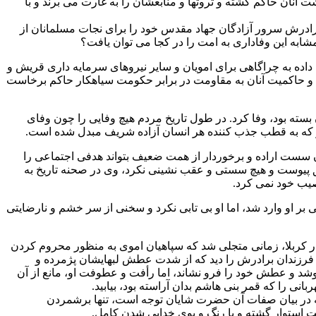
نان حاکم گشته و ثروتها و منابعشان را به غارت می برند و با
برادرش سرور آزادگان جهاد مقدس خود را برای نجات مسلمانان از
 مشابه این وفاداری به امت را در کجا می توان یافت؟
ده به چراگاهی برای امویان و سایر نیروهای سرمایه داری قریش و
 و حاکمیت آنان به مقاومت در برابر حکومت سیاهکار حاکم برخاست
ته بود، وفا کرد. در طول تاریخ مردم هیچ وفایی را چون وفای
، او که به قطب جذب کننده هر انسان آزاده شریف مبدل شده است.
ن سست اراده و برخوردار از همت ضعیف بتواند هدفی اجتماعی را
حق پیوست و هیچ سستی و عقب نشینی نکرد، وی در صحنه تاریخ به
صیب خود نمی کرد.
 بر او وارد شد، اما او بی تابی نکرد و سخنی از سر خشم و نارضایتی
در کربلا، زمانی متجلی شد که سپاهیان اموی به منظور محروم کردن
از فرزندان برادرش را دید که از شدت عطش لبهایشان پژمرده و
نوشد و عطش خود را فرو نشاند، اما رأفت و عطوفت او، مانع از آن
نی را که قمر بنی هاشم بدان آراسته بود، بیابید.
ه در بیان صفات آن حضرت شایان توجه است، تنها برشمردن
استوار گشته و با رنگ و بوی خدایی شدن کامل.