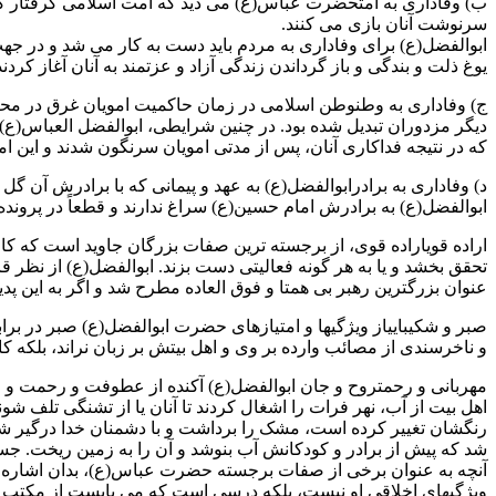
ب) وفاداری به امتحضرت عباس(ع) می دید که امت اسلامی گرفتار کاب
سرنوشت آنان بازی می کنند.
ابوالفضل(ع) برای وفاداری به مردم باید دست به کار می شد و در جه
یوغ ذلت و بندگی و باز گرداندن زندگی آزاد و عزتمند به آنان آغاز کر
ج) وفاداری به وطنوطن اسلامی در زمان حاکمیت امویان غرق در محنت
دیگر مزدوران تبدیل شده بود. در چنین شرایطی، ابوالفضل العباس(ع
که در نتیجه فداکاری آنان، پس از مدتی امویان سرنگون شدند و این امر
د) وفاداری به برادرابوالفضل(ع) به عهد و پیمانی که با برادرش آن
ابوالفضل(ع) به برادرش امام حسین(ع) سراغ ندارند و قطعاً در پروند
اراده قویاراده قوی، از برجسته ترین صفات بزرگان جاوید است که ک
تحقق بخشد و یا به هر گونه فعالیتی دست بزند. ابوالفضل(ع) از نظر
عنوان بزرگترین رهبر بی همتا و فوق العاده مطرح شد و اگر به این پ
صبر و شکیباییاز ویژگیها و امتیازهای حضرت ابوالفضل(ع) صبر در براب
و ناخرسندی از مصائب وارده بر وی و اهل بیتش بر زبان نراند، بلکه کار
مهربانی و رحمتروح و جان ابوالفضل(ع) آکنده از عطوفت و رحمت و مه
اهل بیت از آب، نهر فرات را اشغال کردند تا آنان یا از تشنگی تلف 
رنگشان تغییر کرده است، مشک را برداشت و با دشمنان خدا درگیر شد ت
شد که پیش از برادر و کودکانش آب بنوشد و آن را به زمین ریخت. جستجو
آنچه به عنوان برخی از صفات برجسته حضرت عباس(ع)، بدان اشاره ش
ویژگیهای اخلاقی او نیست، بلکه درسی است که می بایست از مکتب ش