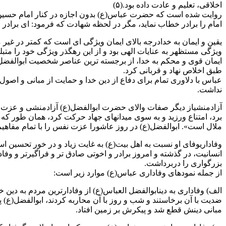
اخلاقی، تعلیم و عادت داده بود.(۵)
روایت شده است که حضرت عباس(ع) بدون اجازه در کنار امام حسین(
امام را برادر خطاب نماید، مگر در لحظه شهادت که فرمود: ای برادر م
یقین و ایمان به خدادرجه بالای ایمان ویژگی ای است که کمتر در غی
ویژگی مستظهر به عنایات الهی بود و از این رهگذر ویژگی خود را متبل
ایمان قوی و محکم به خدا، از برجسته ترین عناصر شخصیت ابوالفضل(ع) 
طبق اخلاص نهاد و قربانی کرد.
عباس با دلاوری تمام برای دفاع از دین خدا و حمایت از مبانی و اصو
نداشت.
آزادمنشیاز دیگر صفات والای حضرت ابوالفضل(ع) آزادمنشی و عزت نفس 
برد، امتناع ورزید و به سوی میدانهای جهاد حرکت کرد، همان طور که
ملال است». ابوالفضل(ع) در روز عاشورا عزت نفس را با تمام مفاهی
وفاداریوفای او نسبت به اهل بیت(ع) به غایت زیاد و در خور تحسین 
انسانیت، در گذشته و امروز برادر و اخوتی صادق تر و فراگیرتر و وف
بزرگواری را دربرداشت.
از جمله نمودهای وفاداری عباس(ع) موارد زیر است:
الف) وفاداری به دینابوالفضل العباس(ع) از وفادارترین مردم به دی
ضدیت با آن برخاستند و شب و روز با آن محاربه کردند، ابوالفضل(ع) پا
مبانی دینش قطع شد و پیکرش بر زمین افتاد.