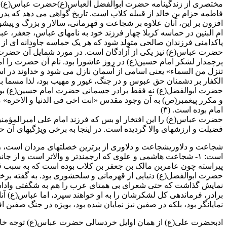
مختصری از زندگینامه حضرت ابوالفضل العباس(ع)حضرت عباس(ع) در چها
فاطمه حزام بن خالد از قبیله کلاب است. تاریخ گواهی می دهد که پدرا
افزون بر این، آنان علاوه بر شجاعت و قهرمانی، سالار و بزرگ و پیشوا
ام البنین در حماسه کربلا چهار فرزند خود به نامهای عباس، جعفر، ع
پاکدامنی فرزندان صالحی متولد شود که هر یک حماسه جاودانه ای از خو
حضرت عباس(ع) نیز یکی از آزادگان است. در مورد شمایل آن حضرت، ا
پرچمدار لشکر امام حسین(ع) در روز عاشورا بود. نام آن حضرت را
تنزل من السماء» یعنی اسامی از آسمان نازل می شود و خداوند در 
الکفار بر دشمنان حق عبوس و در جنگ، غیور و مهیب بود، لذا مسما ب
حضرت ابوالفضل(ع) نه فقط برادر جسمانی حضرت امام حسین(ع) بود، ب
و مکرر پیغمبر(ص) به آن وجود مقدس «انت اخی فی الدنیا و الاخره» م
امام بوده است. (۳)
حضرت عباس(ع) را این افتخار او بس که فرزند امام علی امیرالمؤمنین(
فضیلت و ارزشهای والا گردیده است. در اینجا به برخی ویژگیهای آن 
شجاعت و دلاوریشجاعت و دلاوری از برترین خصلتهای مردان است، زی
پیراسته چون عامربن مالک بن جعفر بن کلاب بوده است که به سبب قهر
حضرت ابوالفضل(ع) دنیایی از قهرمانی و سلحشوری بود. به گفته برخ
نمایش گذاشت که حتی شعرای بی همتای عرب را هم به شگفتی واداشت.آ
برادر، فرماندهی کل لشکرشان را به او خواهند سپرد، اما عباس(ع) آنا
نمایانگر بود، بلکه در صفین نیز نمایان شده بود، بویژه در جنگ صفین 
ادبحضرت علی(ع) از همان اوایل خردسالی حضرت عباس(ع) توجه خاصی