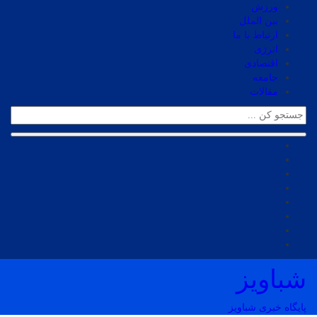
ورزش
بین الملل
ارتباط با ما
انرژی
اقتصادی
جامعه
مقالات
شباویز
پایگاه خبری شباویز