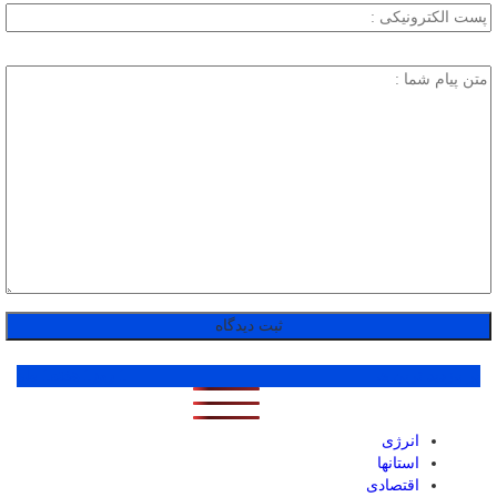
پر بازدید ترین ها
1 روز
1 هفته
1 ماه
انرژی
استانها
اقتصادی