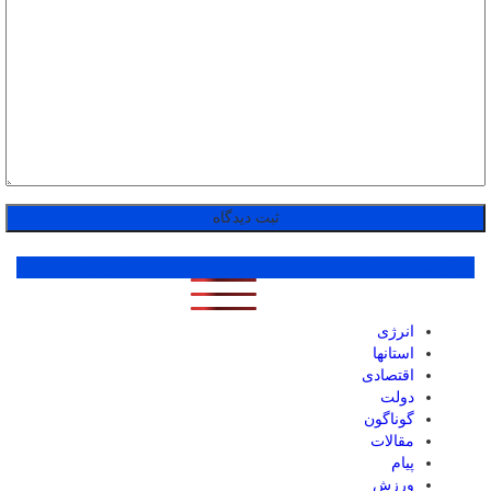
پر بازدید ترین ها
1 روز
1 هفته
1 ماه
انرژی
استانها
اقتصادی
دولت
گوناگون
مقالات
پیام
ورزش