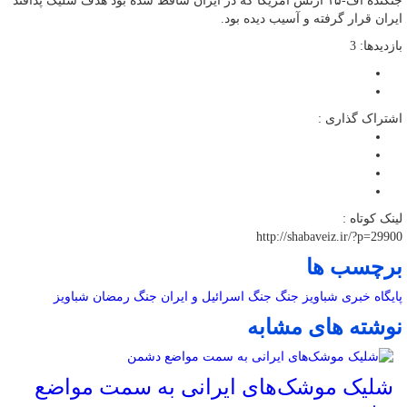
جنگنده اف-۱۵ ارتش آمریکا که در ایران ساقط شده بود هدف شلیک پدافند
ایران قرار گرفته و آسیب دیده بود.
بازدیدها: 3
اشتراک گذاری :
لینک کوتاه :
http://shabaveiz.ir/?p=29900
برچسب ها
پایگاه خبری شباویز
جنگ
جنگ اسرائیل و ایران
جنگ رمضان
شباویز
نوشته های مشابه
شلیک موشک‌های ایرانی به سمت مواضع