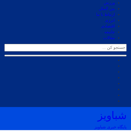
ورزش
بین الملل
ارتباط با ما
انرژی
اقتصادی
جامعه
مقالات
شباویز
پایگاه خبری شباویز