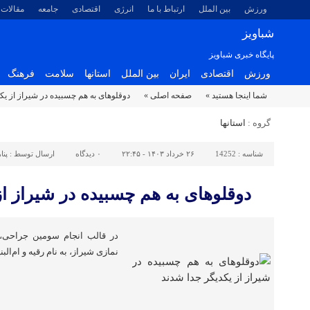
ورزش
بین الملل
ارتباط با ما
انرژی
اقتصادی
جامعه
مقالات
شباویز
پایگاه خبری شباویز
ورزش
اقتصادی
ایران
بین الملل
استانها
سلامت
فرهنگ
شما اینجا هستید »
صفحه اصلی »
دوقلوهای به هم چسبیده در شیراز از یک
گروه :
استانها
شناسه :
14252
۲۶ خرداد ۱۴۰۳ - ۲۲:۴۵
۰
دیدگاه
ارسال توسط :
پنا
دوقلوهای به هم چسبیده در شیراز از
در قالب انجام سومین جراحی،دو
نمازی شیراز، به نام رقیه و ام‌الب