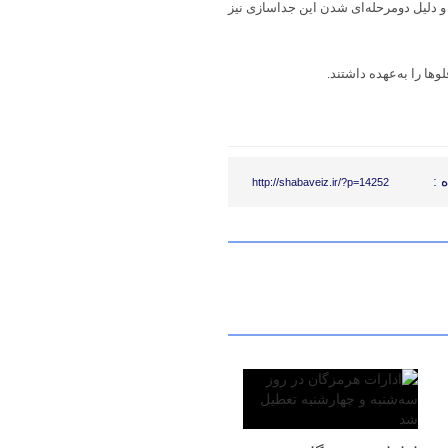
و دلیل دومرحله‌ای شدن این جداسازی نیز
 :
http://shabaveiz.ir/?p=14252