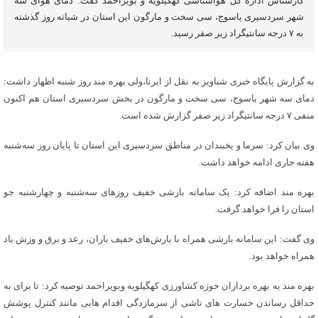
کارشناس اداره کل هواشناسی کهگیلویه و بویراحمد گفت: دمای هوای سه
شهر سردسیری یاسوج، سی سخت و مارگون این استان در شبانه روز گذشته
به ۷ درجه سانتیگراد زیر صفر رسید.
به گزارش پایگاه خبری شباویز به نقل از ایرنا،ولی بهره مند روز شنبه اظهار داشت:
دمای سه شهر یاسوج، سی سخت و مارگون در بخش سردسیری استان هم اکنون
منفی ۷ درجه سانتیگراد زیر صفر گزارش شده است.
وی بیان کرد: سرما و یخبندان در مناطق سردسیری این استان تا پایان روز سه‌شنبه
هفته جاری ادامه خواهد داشت.
بهره مند اضافه کرد: یک سامانه بارشی خفیف روزهای سه‌شنبه و چهارشنبه جو
استان را فرا خواهد گرفت.
وی گفت: این سامانه بارشی همراه با بارش‌های خفیف باران، رعد و برق و وزش باد
همراه خواهد بود.
بهره مند به بهره برداران حوزه کشاورزی کهگیلویه وبویراحمد توصیه کرد: تا برای به
حداقل رساندن خسارت های ناشی از سرمازدگی اقدام هایی مانند کنترل پوشش