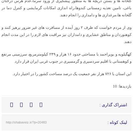
گلخانه ها و بستن دریچه ها به منظور پیشگیری از ورود سرما،عدم هرس درختان
باغی، تامین تغذیه زمستانی کندوها،راه اندازی امکانات گرمایشی و کنترل دما در
گلخانه ها،مرغداری ها و دامداری را انجام دهند.
وی از مردم خواست که ظرف ۲ روز آینده از مسافرت های غیر ضرور پرهیز کنند و
کوهنوردان و مناطق عشایری و دامداران نیز مراقبت های لازم را در این مدت انجام
دهند.
کهگیلویه و بویراحمد با مساحتی حدود ۱۶ هزار و ۲۴۹ کیلومترمربع، سرزمینی مرتفع
و کوهستانی با اقلیم سردسیری و گرمسیری در جنوب غربی ایران قرار دارد.
این استان با ۷۲۶ هزار نفر جمعیت یک درصد مساحت کشور را در اختیار دارد.
بازدیدها: 10
اشتراک گذاری :
لینک کوتاه :
http://shabaveiz.ir/?p=20483