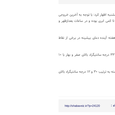
شنبه اظهار کرد: با توجه به آخرین خروجی
 کمی ابری بوده و در ساعات بعدازظهر و
هفته آینده دمای بیشینه در برخی از نقاط
کارشناس اداره کل هواشناسی همدان گفت: در ۲۴ ساعت گذشته اسدآباد با ۳۳ درجه سانتیگراد بالای صفر و بهار با ۱۰
وی ادامه داد: بیشینه و کمینه دمای هوای شهر همدان نیز در ۲۴ ساعت گذشته به ترتیب ۳۰ و ۱۲ درجه سانتیگراد بالای
 :
http://shabaveiz.ir/?p=24120