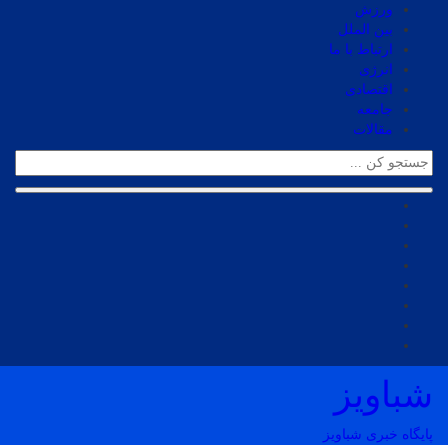
ورزش
بین الملل
ارتباط با ما
انرژی
اقتصادی
جامعه
مقالات
شباویز
پایگاه خبری شباویز