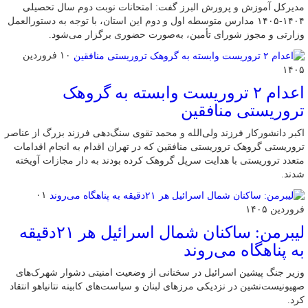
مدیرکل آموزش و پرورش البرز گفت: امتحانات نوبت دوم سال تحصیلی
۱۴۰۴-۱۴۰۵ مدارس متوسطه اول و دوم این استان، با توجه به دستورالعمل
وزارتی و مجوز شورای تأمین، به‌صورت حضوری برگزار می‌شود.
۱۰ فروردین
۱۴۰۵
اعدام ۲ تروریست وابسته به گروهک
تروریستی منافقین
اکبر دانشورکار فرزند ولی‌الله و محمد تقوی سنگ‌دهی فرزند بزرگ از عناصر
تروریستی گروهک تروریستی منافقین که در تهران اقدام به انجام اقدامات
متعدد تروریستی با هدایت سرپل گروهک کرده بودند به دار مجازات آویخته
شدند.
۰۱
فروردین ۱۴۰۵
لیبرمن: ساکنان شمال اسرائیل هر ۲۱دقیقه
به پناهگاه می‌روند
وزیر جنگ پیشین اسرائیل در سخنانی از وضعیت امنیتی دشوار شهرک‌های
صهیونیست‌نشین در نزدیکی مرزهای لبنان و سیاست‌های کابینه نتانیاهو انتقاد
کرد.