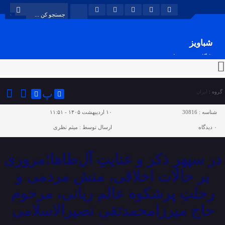
شباویز
پایگاه خبری شباویز
پ
گروه :
ایران
شناسه :
30816
۱۰ اردیبهشت ۱۴۰۵ - ۱۱:۵۱
۰
دیدگاه
ارسال توسط :
میثم نظری
در سپهرِ ذکر و عنایتِ آل‌طاها؛مروری
بر حالات اخلاقی، منش مردمی و
رحلتِ پرشکوه عالم ربانی، مرحوم
حاج میرزامحمدتقی نصیرالاسلامی