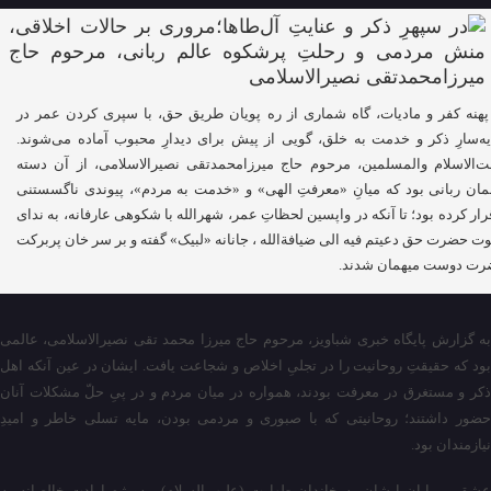
پهنه کفر و مادیات، گاه شماری از ره پویان طریق حق، با سپری کردن عمر در
ه‌سارِ ذکر و خدمت به خلق، گویی از پیش برای دیدارِ محبوب آماده می‌شوند.
‌الاسلام والمسلمین، مرحوم حاج میرزامحمدتقی نصیرالاسلامی، از آن دسته
مان ربانی بود که میانِ «معرفتِ الهی» و «خدمت به مردم»، پیوندی ناگسستنی
رار کرده بود؛ تا آنکه در واپسین لحظاتِ عمر، شهرالله با شکوهی عارفانه، به ندای
ت حضرت حق دعیتم فیه الی ضیافةالله ، جانانه «لبیک» گفته و بر سر خان پربرکت
ت دوست میهمان شدند.
به گزارش پایگاه خبری شباویز، مرحوم حاج میرزا محمد تقی نصیرالاسلامی، عالمی
بود که حقیقتِ روحانیت را در تجلیِ اخلاص و شجاعت یافت. ایشان در عین آنکه اهل
ذکر و مستغرق در معرفت بودند، همواره در میان مردم و در پیِ حلّ مشکلات آنان
حضور داشتند؛ روحانیتی که با صبوری و مردمی بودن، مایه تسلی خاطر و امیدِ
نیازمندان بود.
عشقِ بی‌پایان ایشان به خاندان طهارت (علیهم‌السلام)، به‌ویژه ارادتِ خالصانه به