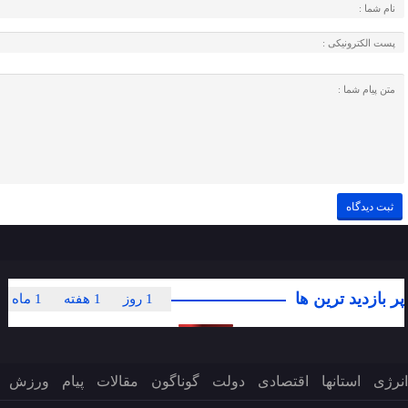
پر بازدید ترین ها
1 روز
1 هفته
1 ماه
انرژی
استانها
اقتصادی
دولت
گوناگون
مقالات
پیام
ورزش