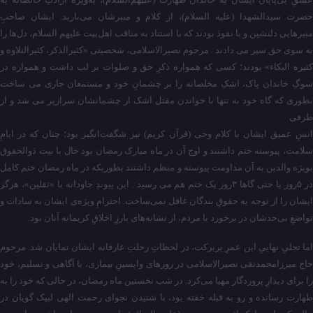
حضرت سیدالشهدا (علیه السلام)، از کلام و منبرشان می‌بارید. ایشان صاحبِ
منبرهایی دلنشین و با نفوذ بودند که با استناد به مناقب اهل‌بیت علیهم السلام، دل‌ها را
به سوی حق سیر می دادند . مرحوم نصیرالاسلامی، شخصیتی «کثیرالذکر، کثیرالتلاوه و
کثیره البکاء» بودند؛ کسی که همواره ذکرِ حق و صلوات بر لب داشت و همواره در
سوگِ خاندان پاک، اشکِ مخلصانه را بر چشمانِ خود و مستمعان جاری می ساخت
بطوری که گاه خود به تنها با خواندن مقتل اشک از چشمانشان سرازیر می شد و از
طرفی
انسِ عمیق ایشان با کلام وحی (قرآن کریم) نیز شگفت‌انگیز بود؛ چنان که در ایامِ
سلامت، پیوسته ختم داشتند و اوج آن در ماه مبارک رمضان بود حال با نیت ذوالحقوق
بویژه والدین به آن مداومت پیوسته و منظم داشتند بطوریکه در ماه رمضان ختم کامل
در ۵روز یا حتی گاها ۳روز یک ختم هم می رسید . این پیوندِ جاودانه با «ثقلین»، هرگز
ایشان را از توجه به حقوقِ بندگان غافل نمی‌ساخت. احترامِ ویژه‌ی ایشان به سادات و
تواضعِ بی‌حدشان در برخورد با مردم، از نشانه‌های بارزِ اخلاقِ کریمانه آنان بود.
اما تجلیِ نهاییِ این عمرِ پربرکت، در لحظاتِ رحلتِ عارفانه ایشان نمایان شد. مرحوم
حاج میرزامحمدتقی نصیرالاسلامی در روزهای واپسینِ بیماری، با آگاهی و تسلیم، خود
را برای دیدارِ پروردگار مهیا می‌کرد. در شب نخستین ماه رمضان، در حالی که خود را به
طهارت رسانده و رو به قبله خفته بود، با شنیدن نجوای رحمت الهی لبیک گویان در