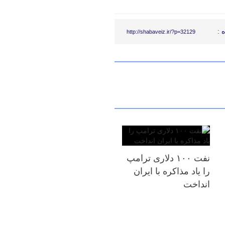
 :
http://shabaveiz.ir/?p=32129
نفت ۱۰۰ دلاری ترامپ
را یاد مذاکره با ایران
انداخت