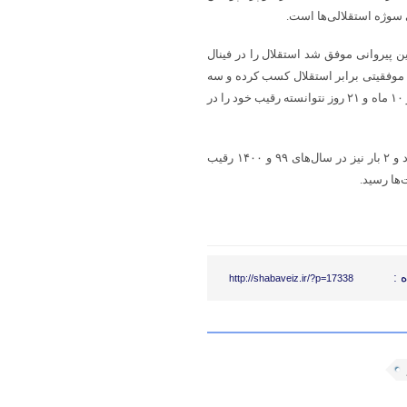
 سوژه استقلالی‌ها است.
اشمی نسب و افشین پیروانی موفق شد استقلال را در فینال
اد سال ۱۴۰۲ پرسپولیس نتوانست موفقیتی برابر استقلال کسب کرده و سه
بازی متوالی این جام را به رقیب واگذار کرد. به عبارتی پرسپولیس ۲۳ سال و ۱۰ ماه و ۲۱ روز نتوانسته رقیب خود را در
استقلال در فاصله این سال‌ها یک برد سه صفر با پرویز مظلومی کسب کرد و ۲ بار نیز در سال‌های ۹۹ و ۱۴۰۰ رقیب
‌ها رسید.
 :
http://shabaveiz.ir/?p=17338