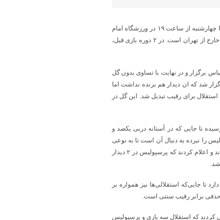
به گزارش پایگاه خبری شباویز به نقل از ایرنا،دربی بزرگ فوتبال ایران فردا چهارشنبه از ساعت ۱۹ در ورزشگاه امام
خمینی شهر اراک به میزبانی استقلال برگزار خواهد شد. این سومین دربی خارج از تهران است. در ۲ دوره بازی قبل،
ئل انضباطی دیدار ۲ تیم در شهر بندرعباس برگزار و در نهایت با تساوی بدون گل
ال ۱۳۸۱ دربی تهران در تبریز برگزار شد که ان دیدار هم برنده نداشت اما
استقلال برای رقیب تبدیل شد. این گل در
یده تا جایی که در آستانه دربی یکصد و
تقلال ۲ هزار ۴۰۰ روز است که پرسپولیس را نبرده به دنبال آن است تا به نوعی
روحیه رقیب را تضعیف کند. استقلالی‌ها نیز در بیانیه‌ای پاسخ این کری را دادند و اعلام کردند که پرسپولیس در ۲ دیدار
رد تا جایی‌که استقلالی‌ها نیز همواره بر
م حذفی برابر رقیب سنتی است.
فی برابر هم صف آرایی کردند که استقلال سه بازی و پرسپولیس