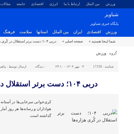
ورزش
بین الملل
ارتباط با ما
انرژی
اقتصادی
جامعه
مقالات
شباویز
پایگاه خبری شباویز
ورزش
اقتصادی
ایران
بین الملل
استانها
سلامت
فرهنگ
شما اینجا هستید »
صفحه اصلی »
دربی ۱۰۴؛ دست برتر استقلال در کُری هزاره‌ها
گروه :
ورزش
شناسه :
17338
۰۳ مهر ۱۴۰۳ - ۲۳:۱۰
۰
دیدگاه
ارسال توسط :
پناهی
دربی ۱۰۴؛ دست برتر استقلال در کُری هزاره‌ها
کری‌خوانی سرخابی‌ها در آستانه 
گذاشته است.