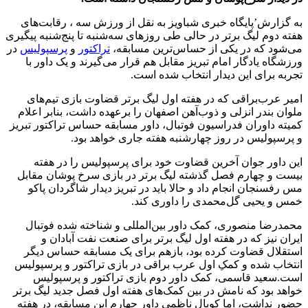
به گزارش’پایگاه خبری شباویز به نقل از ورزش سه ، رقابت‌های
هفته دوم لیگ برتر در حالی طی روزهای سه‌شنبه تا پنج‌شنبه پیگیری
می‌شود که در یکی از حساس‌ترین مسابقه،
تراکتور
و
پرسپولیس
در
ورزشگاه یادگار امام تبریز مقابل هم قرار می‌گیرند و یک داور با
تجربه برای این دیدار انتخاب شده است.
امیر عرب‌براقی که در هفته اول لیگ برتر قضاوت بازی تیم‌های
ملوان بندر انزلی و ذوب‌آهن اصفهان را برعهده داشت، بنابر اعلام
کمیته داوران فدراسیون فوتبال، داور مسابقه حساس تراکتور تبریز
و پرسپولیس در روز چهارشنبه هفته جاری خواهد بود.
این داور جوان آخرین قضاوت خود برای پرسپولیس را در هفته
بیست و چهارم فصل گذشته لیگ برتر در بازی سرخ پوشان مقابل
مس رفسنجان انجام داد و حالا باید در تبریز دیدار شاگردان پاکو
خمس و یحیی گل‌محمدی را داوری کند.
محمدرضا منصوری، کمک داور بین‌المللی و شناخته شده فوتبال
ایران نیز که در هفته اول لیگ برتر برای صنعت نفت آبادان و
استقلال قضاوت کرده بود، بازهم برای یک مسابقه حساس دیگر
انتخاب شده و کمکِ اول عرب براقی در بازی تراکتور و پرسپولیس
است.سعید قاسمی، کمک داور دوم بازی تراکتور و پرسپولیس
خواهد بود که نامش در بین کمک‌های هفته اول فصل جدید لیگ برتر
حضور نداشت، اما کوپال ناظمی داور چهارم این مسابقه، در هفته