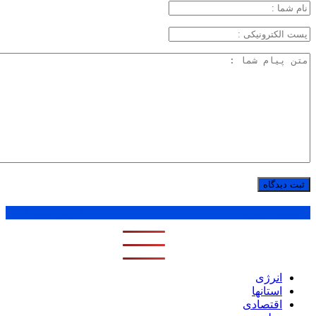
پر بازدید ترین ها
1 روز
1 هفته
1 ماه
انرژی
استانها
اقتصادی