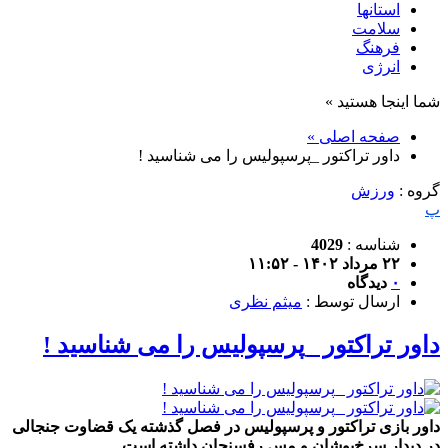
استانها
سلامت
فرهنگ
انرژی
شما اینجا هستید »
صفحه اصلی »
داور تراکتور _پرسپولیس را می شناسید !
گروه :
ورزش
پ
شناسه :
4029
۲۲ مرداد ۱۴۰۲ - ۱۱:۵۲
۰
دیدگاه
ارسال توسط :
میثم نظری
داور تراکتور _پرسپولیس را می شناسید !
داور بازی تراکتور و پرسپولیس در فصل گذشته یک قضاوت جنجالی
در دیدار سرخ‌پوشان و مس رفسنجان داشته است.