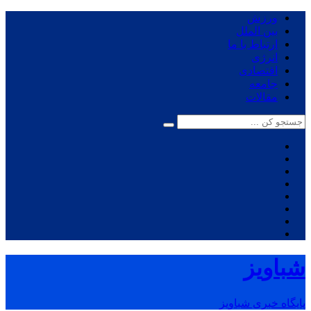
ورزش
بین الملل
ارتباط با ما
انرژی
اقتصادی
جامعه
مقالات
شباویز
پایگاه خبری شباویز