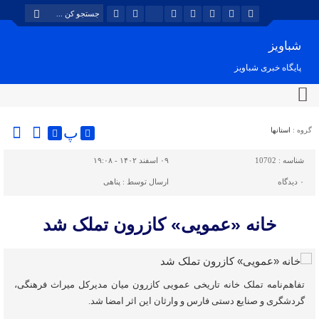
شباویز
پایگاه خبری شباویز
پ
گروه :
استانها
شناسه :
10702
۰۹ اسفند ۱۴۰۲ - ۱۹:۰۸
۰
دیدگاه
ارسال توسط :
پناهی
خانه «عمویی» کازرون تملک شد
تفاهم‌نامه تملک خانه تاریخی عمویی کازرون میان مدیرکل میراث فرهنگی،
گردشگری و صنایع دستی فارس و وارثان این اثر امضا شد.