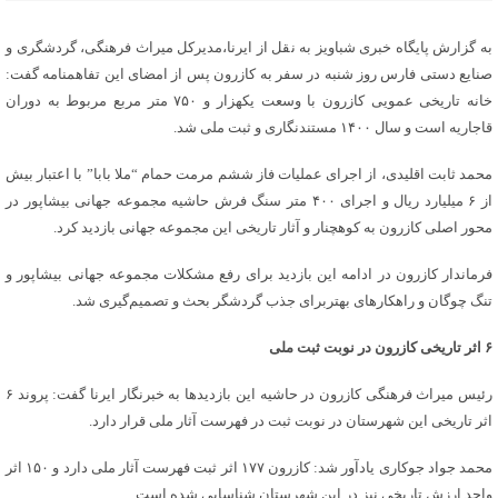
به گزارش پایگاه خبری شباویز به نقل از ایرنا،مدیرکل میراث فرهنگی، گردشگری و
صنایع دستی فارس روز شنبه در سفر به کازرون پس از امضای این تفاهمنامه گفت:
خانه تاریخی عمویی کازرون با وسعت یکهزار و ۷۵۰ متر مربع مربوط به دوران
قاجاریه است و سال ۱۴۰۰ مستندنگاری و ثبت ملی شد.
محمد ثابت اقلیدی، از اجرای عملیات فاز ششم مرمت حمام “ملا بابا” با اعتبار بیش
از ۶ میلیارد ریال و اجرای ۴۰۰ متر سنگ فرش حاشیه مجموعه جهانی بیشاپور در
محور اصلی کازرون به کوهچنار و آثار تاریخی این مجموعه جهانی بازدید کرد.
فرماندار کازرون در ادامه این بازدید برای رفع مشکلات مجموعه جهانی بیشاپور و
تنگ چوگان و راهکارهای بهتربرای جذب گردشگر بحث و تصمیم‌گیری شد.
۶ اثر تاریخی کازرون در نوبت ثبت ملی
رئیس میراث فرهنگی کازرون در حاشیه این بازدیدها به خبرنگار ایرنا گفت: پروند ۶
اثر تاریخی این شهرستان در نوبت ثبت در فهرست آثار ملی قرار دارد.
محمد جواد جوکاری یادآور شد: کازرون ۱۷۷ اثر ثبت فهرست آثار ملی دارد و ۱۵۰ اثر
واجد ارزش تاریخی نیز در این شهرستان شناسایی شده است.