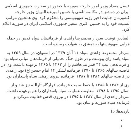
فیصل مقداد وزیر امور خارجه سوریه با حضور در سفارت جمهوری اسلامی
ایران در دمشق در مکالمه تلفنی با حسین امیرعبداللهیان وزیر خارجه
کشورمان جنایت اخیر رژیم صهیونیستی را محکوم کرد. وی همچنین مراتب
تسلیت خود را به حسین اکبری سفیر جمهوری اسلامی ایران در سوریه اعلام
کرد.
المیادین نوشت سردار محمدرضا زاهدی از فرماندهان سپاه قدس در حمله
هوایی صهیونیستها به دمشق به شهادت رسیده است.
سردار محمدرضا زاهدی متولد ۱۱ آبان ۱۳۳۹ در اصفهان، در سال ۱۳۵۹ به
سپاه پاسداران پیوست و در طول جنگ تحمیلی از فرماندهان میانی سپاه بود
و فرماندهی تیپ ۴۴ قمر بنی‌هاشم را از ۱۳۶۲ تا ۱۳۶۵ برعهده داشت. وی در
فاصله سالهای ۱۳۶۵ تا ۱۳۷۰ فرمانده لشکر ۱۴ امام حسین(ع) بود. زاهدی
در فاصله سالهای ۱۳۸۴ تا ۱۳۸۷ فرمانده نیروی زمینی سپاه پاسداران بود.
وی از ۱۳۸۴ تا ۱۳۸۵ با حفظ سمت فرمانده قرارگاه ثارالله نیز شد و از
سال ۱۳۹۵ تا ۱۳۹۸ معاونت عملیات سپاه پاسداران را هم برعهده داشت.
سردار زاهدی از سال ۱۳۸۷ تا ۱۳۹۵ در نیروی قدس فعالیت می‌کرد و
فرمانده سپاه سوریه و لبنان بود.
بازدیدها: 13