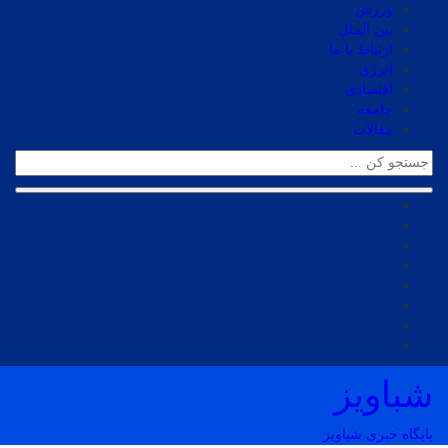
ورزش
بین الملل
ارتباط با ما
انرژی
اقتصادی
جامعه
مقالات
شباویز
پایگاه خبری شباویز