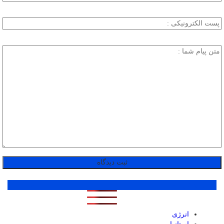
پر بازدید ترین ها
1 روز
1 هفته
1 ماه
انرژی