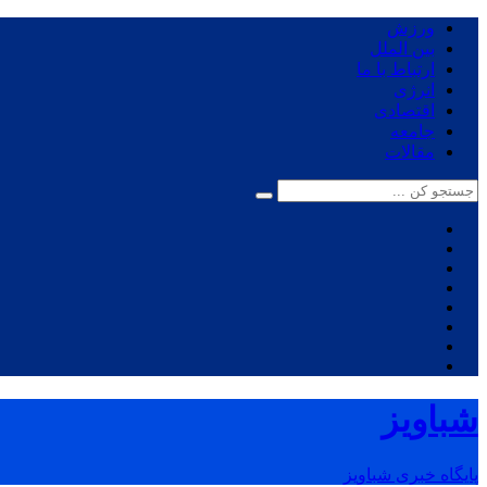
ورزش
بین الملل
ارتباط با ما
انرژی
اقتصادی
جامعه
مقالات
شباویز
پایگاه خبری شباویز