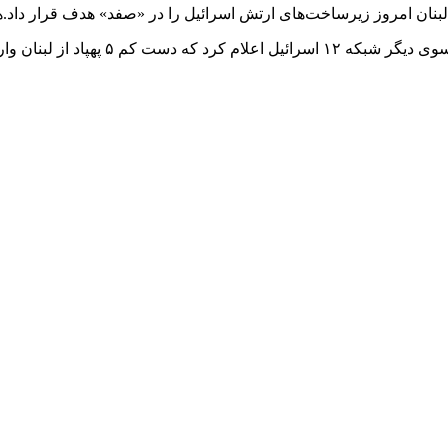
بنان امروز زیرساخت‌های ارتش اسرائیل را در «صفد» هدف قرار داد.هم
حزب‌الله ۱۰ موشک به سمت منطقه «کرمئیل