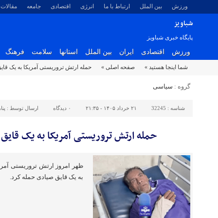
ورزش
بین الملل
ارتباط با ما
انرژی
اقتصادی
جامعه
مقالات
شباویز
پایگاه خبری شباویز
ورزش
اقتصادی
ایران
بین الملل
استانها
سلامت
فرهنگ
شما اینجا هستید »
صفحه اصلی »
حمله ارتش تروریستی آمریکا به یک قا
گروه :
سیاسی
شناسه :
32245
۲۱ خرداد ۱۴۰۵ - ۲۱:۳۵
۰
دیدگاه
ارسال توسط :
پنا
حمله ارتش تروریستی آمریکا به یک قایق
ظهر امروز ارتش تروریستی آمر
به یک قایق صیادی حمله کرد.