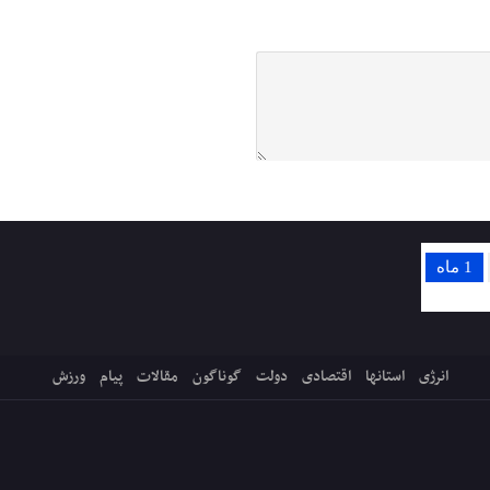
1 ماه
انرژی
استانها
اقتصادی
دولت
گوناگون
مقالات
پیام
ورزش