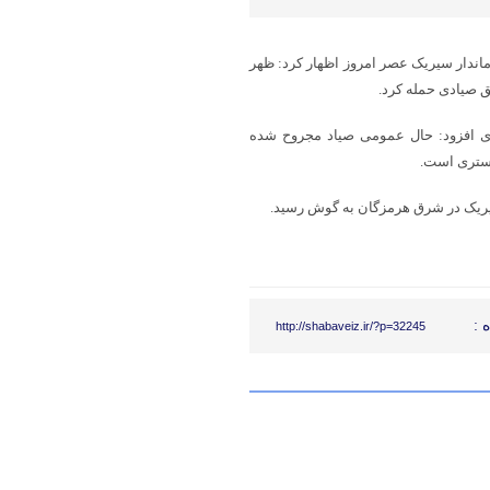
ماندار سیریک عصر امروز اظهار کرد: ظهر
 صیادی حمله کرد.
 مجروح شد.وی افزود: حال عمومی صیاد مجروح شده
بستری است.
 :
http://shabaveiz.ir/?p=32245