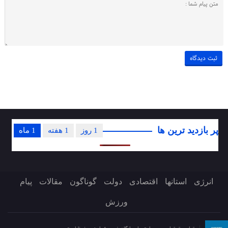
پر بازدید ترین ها
1 روز
1 هفته
1 ماه
انرژی
استانها
اقتصادی
دولت
گوناگون
مقالات
پیام
ورزش