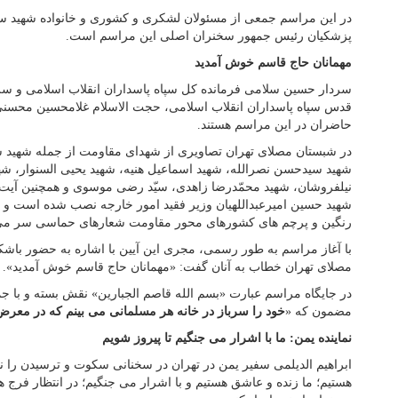
در این مراسم جمعی از مسئولان لشکری و کشوری و خانواده شهید سل
پزشکیان رئیس جمهور سخنران اصلی این مراسم است.
مهمانان حاج قاسم خوش آمدید
سردار حسین سلامی فرمانده کل سپاه پاسداران انقلاب اسلامی و سرد
قدس سپاه پاسداران انقلاب اسلامی، حجت الاسلام غلامحسین محسنی 
حاضران در این مراسم هستند.
در شبستان مصلای تهران تصاویری از شهدای مقاومت از جمله شهید س
شهید سیدحسن نصرالله، شهید اسماعیل هنیه، شهید یحیی السنوار، ش
نیلفروشان، شهید محمّدرضا زاهدی، سیّد رضی موسوی و همچنین آیت 
شهید حسین امیرعبداللهیان وزیر فقید امور خارجه نصب شده است و 
رنگین و پرچم های کشورهای محور مقاومت شعارهای حماسی سر می 
با آغاز مراسم به طور رسمی، مجری این آیین با اشاره به حضور باش
مصلای تهران خطاب به آنان گفت: «مهمانان حاج قاسم خوش آمدید».
در جایگاه مراسم عبارت «بسم الله قاصم الجبارین» نقش بسته و با جم
مضمون که «
خود را سرباز در خانه هر مسلمانی می بینم که در مع
نماینده یمن: ما با اشرار می جنگیم تا پیروز شویم
ابراهیم الدیلمی سفیر یمن در تهران در سخنانی سکوت و ترسیدن را 
هستیم؛ ما زنده و عاشق هستیم و با اشرار می جنگیم؛ در انتظار فرج ه