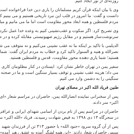
روزنه‌ای از نور ایجاد کنیم.
وی با بیان اینکه قرآن کریم مسلمانان را یاری دین خدا فراخوانده اس
دانست و گفت: ما امروز در قلب این نبرد تاریخی هستیم و می بینیم ک
مردم فلسطین و همه ابعاد محور مقاومت است اما ما می مانیم و مبا
وی تصریح کرد: اگر سکوت و عقب‌نشینی کنیم به وعده خدا عمل نکردیم.
سرنوشت‌ساز هستیم و در مقابل رژیم صهیونیستی مقابله کرده و در ص
الدیلمی با تاکید بر اینکه ما نه عقب نشینی می‌کنیم و نه متوقف می ش
نصرالله و هنیه و السنوار تاکید کرد و خطاب به مردم ایران گفت: شما
هستید؛ شما یاری دهنده محور مقاومت، قدس و فلسطین هستید.
سفیر یمن در تهران خاطر نشان کرد: ایستادن در کنار مظلومان کاری
می داد؛ هزینه عقب نشینی و توقف بسیار سنگین است و ما در صحنه 
سنگینی را به دشمن وارد می کنیم.
طنین فریاد الله اکبر در مصلای تهران
پس از سخنرانی نماینده انصارالله یمن، حاضران در مراسم شعار «ای یم
اکبر» سر دادند.
حاضران در مراسم پس از نام بردن از اسامی شهدای ایرانی و عراقی
در سحرگاه ۱۳ دی ۱۳۹۸ به فیض شهادت رسیدند، فریاد «الله اکبر» سر دادند.
پس از آن گروه سرود «جنود الله» با حضور ۳
سپس حاضران شعار دادند: «این همه لشگر آمده به عشق رهبر آمده»؛ « ا