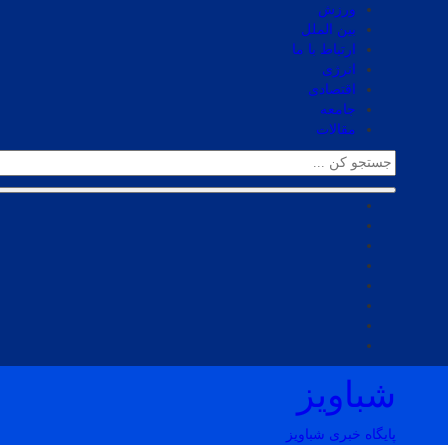
ورزش
بین الملل
ارتباط با ما
انرژی
اقتصادی
جامعه
مقالات
شباویز
پایگاه خبری شباویز