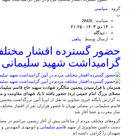
گروه :
سیاسی
پ
شناسه :
20426
۱۳ دی ۱۴۰۳ - ۲۱:۲۵
۰
دیدگاه
ارسال توسط :
پناهی
حضور گسترده اقشار مختلف 
گرامیداشت شهید سلیمانی د
همزمان با فرارسیدن پنجمین سالگرد شهادت سپهبد حاج قاسم سلیمان
مصلای بزرگ امام خمینی (ره) حضور یافتند تا یاد شهدای مقاومت و مدا
به گزارش پایگاه خبری شباویز به نقل از ایرنا،آیین بزرگداشت پنجم
قاسم سلیمانی در مصلی تهران با حضور هزاران نفر از اقشار مختلف م
نماز مغرب و عشا آغاز شد.
گروه‌های مختلف مردم از ساعاتی پیش از آغاز رسمی مراسم در مصلای 
دست داشتن تصاویری از شهید
قاسم سلیمانی
و ابومهدی المهندس و 
شهیدان را گرامی داشته اند.