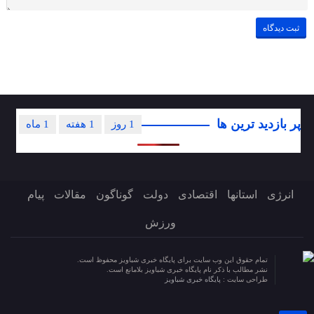
پر بازدید ترین ها
1 روز
1 هفته
1 ماه
انرژی
استانها
اقتصادی
دولت
گوناگون
مقالات
پیام
ورزش
تمام حقوق این وب سایت برای پایگاه خبری شباویز محفوظ است.
نشر مطالب با ذکر نام پایگاه خبری شباویز بلامانع است.
طراحی سایت :
پایگاه خبری شباویز