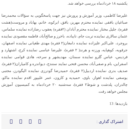
یکشنبه ١٨ خردادماه بررسی خواهد شد.
علیرضا کاظمی، وزیر آموزش و پرورش نیز جهت پاسخگویی به سؤالات محمدرضا
صباغیان بافقی نماینده محترم مهریز، بافق، ابرکوه، خاتم، بهاباد و مروست(هشت
فقره)، جلیل مختار نماینده محترم آبادان (٢فقره) یعقوب رضازاده نماینده سلماس،
عثمان سالاری نماینده تربت جام، تایباده، باخرز و صالح‌آباد، فاطمه مقصودی نماینده
بروجرد، علی‌اکبر علیزاده نماینده دامغان‌(٢ فقره) مهدی طغیانی نماینده اصفهان،
جرقویه، کوهپایه، ورزنه و هرند‌( ٢ فقره)، علیرضا عباسی نماینده کرج، اشتهارد و
فردیس، عباس گلرو نماینده سمنان، مهدیشهر و سرخه، هادی قوامی نماینده
اسفراین، بام و صفی‌آباد، محسن فتحی نمایند سنندج، دیواندره و کامیاران‌(٢ فقره)،
صدیف بدری نماینده اردبیل(٢ فقره)، حمیدرضا گودرزی نماینده الیگودرز، مجتبی
یوسفی نماینده اهواز، باوی، حمیدیه و کارون، عمر علیپور اقدم نماینده ماکو،
چالدران، پلدشت و شوط‌٢ فقره)‌، سه‌شنبه ٢٠ خردادماه به کمیسیون آموزش
مجلس خواهد رفت.
بازدیدها: 13
اشتراک گذاری :