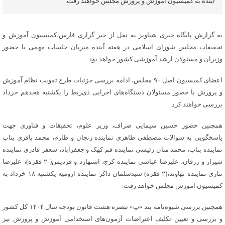
آینده به کمیسیون آموزش و پرورش مجلس خواهند رفت‌.
به گزارش پایگاه خبری شباویز به نقل از خبر گزاری فارس،کمیسیون آموزش و
تحقیقات مجلس شورای اسلامی در هفته آینده میزبان جلسات مهمی با حضور
وزیران و مسئولان ارشد آموزشی کشور خواهد بود.
اعضای کمیسیون اصل ٩٠ مجلس‌، ادامه بررسی جزئیات طرح تقویت نظام آموزش
و پرورش با حضور مسئولان دستگاه‌های اجرایی ذی‌ربط را یکشنبه هجدهم خرداد
بررسی خواهند کرد.
همچنین حضور حسین سیمایی صراف، وزیر علوم، تحقیقات و فناوری جهت
پاسخگویی به سوالات مصطفی طاهری نماینده زنجان و طارم، محمد باقری بناب
نماینده بناب، محمد منان رئیسی نماینده قم کهک و جعفرآباد، سعفر قادری نماینده
شیراز و زرقان، علیرضا عباسی نماینده کرج، اشتهارد و فردیس( ٢ فقره)، علیرضا
نثاری نماینده نهاوند،(٢ فقره) سیدسلمان ذاکر نماینده ارومیه یکشنبه ١٨ خرداد به
کمیسیون آموزش مجلس خواهد رفت.
همچنین بررسی شیوه‌نامه بند «پ» تبصره هشت قانون بودجه سال ١۴٠۴ کل کشور
و بررسی و تعیین تکلیف اعتراضات آزمون‌های استخدامی آموزش و پرورش نیز