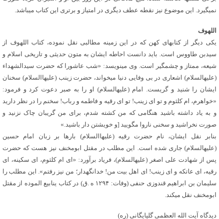
نمی‏گیرد. این موضوع نیز نقطه عطف دیگری در امتیاز و برتری این کتاب می‏باشد.
اللهوف
یکی دیگر از کتاب‏های کهن که در این زمینه مطالبی نقل نموده، کتاب اللهوف از
سیدبن طاووس است. باید دانست احاطه ایشان به متون حدیثی و تاریخی اسلام و
شیعه، ممتاز و چشم‏گیر است. وی می‏نویسد: «شب عاشورا که حضرت سیدالشهداء
(علیه‏السلام) اشعاری در بی وفایی دنیا می‏خواند، حضرت زینب (علیهاالسلام) سخنان
ایشان را شنید و گریست. امام (علیه‏السلام) او را به صبر دعوت کرد و فرمود:
«خواهرم، ام کلثوم و تو ای زینب! تو ای رقیه و فاطمه و رباب! سخنم را در نظر دارید
و به یاد داشته باشید هنگامی که من کشته شدم، برای من گریبان چاک نزنید و
صورت نخراشید و سخنی ناروا مگویید [و خویشتن دار باشید.»
بنابر نقل ایشان، نام حضرت رقیه (علیهاالسلام) بارها بر زبان امام حسین
(علیه‏السلام) جاری شده است. این مطلب در مقتل ابومخنف نیز هست که حضرت
پس از شهادت علی اصغر (علیه‏السلام)، فریاد برآورد: «ای ام کلثوم، ای سکینه، ای
رقیه، ای عاتکه و ای زینب! ای اهل بیت من! خدانگهدار؛ من نیز رفتم». این مطلب را
سلیمان بن ابراهیم قندوزی حنفی (وفات: ۱۲۹۴ ه .ق) در کتاب ینابیع الموده از مقتل
ابومخنف نقل می‏کند.
دیدگاه آیت الله العظمی گلپایگانی (ره)