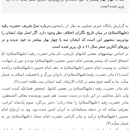
پرپر شده است.
به گزارش پایگاه خبری شباویز به نقل از راسخون،
درباره سنّ شریف حضرت رقیه
(علیهاالسلام) در میان تاریخ نگاران اختلاف نظر وجود دارد. اگر اصل تولد ایشان را
بپذیریم، مشهور این است که ایشان سه یا چهار بهار بیشتر به خود ندیده و در
روزهای آغازین صفر سال ۶۱ ه .ق، پرپر شده است.
بر اساس نوشته‏های بعضی کتاب‏های تاریخی، نام مادر حضرت رقیه (علیهاالسلام)، امّ
اسحاق است که پیش‏تر همسر امام حسن مجتبی (علیه‏السلام) بوده و پس از شهادت
ایشان، به وصیت امام حسن (علیه‏السلام) به عقد امام حسین (علیه‏السلام) درآمده
است.(۱) مادر حضرت رقیه(علیهاالسلام) از بانوان بزرگ و با فضیلت اسلام به شمار
می‏آید. بنا به گفته شیخ مفید در کتاب الارشاد، کنیه ایشان بنت طلحه است.(۲)
نام مادر حضرت رقیه (علیهاالسلام) در بعضی کتاب‏ها، ام‏جعفر قضاعیّه آمده است،
ولی دلیل محکمی در این باره در دست نیست. هم چنین نویسنده معالی السبطین،
مادر حضرت رقیه (علیهاالسلام) را شاه زنان؛ دختر یزدگرد سوم پادشاه ایرانی،
معرفی می‏کند که در حمله مسلمانان به ایران اسیر شده بود. وی به ازدواج امام
حسین (علیه‏السلام) درآمد و مادر گرامی حضرت امام سجاد (علیه‏السلام) نیز به
شمار می‏آید.(۳)