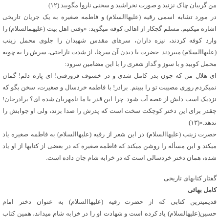
من گریبان چاک نزنید و صورت نخراشید و سخنی ناروا مگویید.(۱۲)
در مورد تشابه اسمی رقیه (علیهاالسلام) و فاطمه صغیره به یک جریان تاریخی
اشاره می‏کنیم. مسلم گچ‏کار از اهالی کوفه می‏گوید: «وقتی اهل بیت (علیهم‏السلام) را
وارد کوفه کردند، نیزه داران، سرهای مقدس شهیدان را جلوی محمل زینب
(علیهاالسلام) می‏بردند. حضرت با دیدن آن سرها، از شدت ناراحتی، سرش را به چوبه
محمل کوبید و با سوز و گداز شعری را با این مضامین سرود:
ای هلال من که چون بدر کامل شدی و در خسوف فرورفتی! ای پاره دلم! گمان
نمی‏کردم روزی مصیبت تو را ببینم. برادر! با فاطمه خردسال و صغیرت، سخن بگو که
نزدیک است دلش از غصه آب شود. چرا این قدر با ما نامهربان شده ‏ای؟ برادرجان!
چقدر برای این دختر کوچکت سخت است که پدرش را صدا بزند، ولی او جوابش را
ندهد.»(۱۳)
حضرت زینب (علیهاالسلام) در این شعر از رقیه (علیهاالسلام) به فاطمه صغیره یاد
می‏کند و این مسأله را روشن می‏کند که فاطمه صغیره که در بعضی از کتاب‏ها از او یاد
شده، همان دختر خردسالی است که در خرابه شام جان داده است.
گفتار کتاب‏های تاریخی
کامل بهائی
قدیمی‏ترین کتابی که از حضرت رقیه (علیهاالسلام) به عنوان دختر امام
حسین(علیه‏السلام) یاد کرده است و شهادت او را در خرابه شام می‏داند، همین کتاب