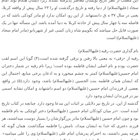
این مطلب از نظر تاریخ نویسان معاصر پذیرفته نشده؛ زیرا ایشان هنگام تولد امام
سجاد (علیه‏السلام) از دنیا رفته و تاریخ درگذشت او را ۲۳ سال پیش از واقعه کربلا،
یعنی در سال ۳۷ ه .ق دانسته‏اند. از این رو، امکان ندارد او مادر کودکی باشد که در
فاصله سه یا چهار سال پیش از حادثه کربلا به دنیا آمده باشد. این مسأله تنها در یک
صورت قابل حل می‏باشد که بگوییم شاه زنان کسی غیر از شهربانو (مادر امام سجاد
(علیه‏السلام)) است.
نام گذاری حضرت رقیه (علیهاالسلام)
رقیه از «رقی» به معنی بالا رفتن و ترقی گرفته شده است.(۴) گویا این اسم لقب
حضرت بوده و نام اصلی ایشان فاطمه بوده است؛ زیرا نام رقیه در شمار دختران
امام حسین(علیه‏السلام) کمتر به چشم می‏خورد و به اذعان برخی منابع، احتمال این
که ایشان همان فاطمه بنت الحسین (علیه‏السلام) باشد، وجود دارد.(۵) در واقع،
بعضی از فرزندان امام حسین (علیه‏السلام) دو اسم داشته‏اند و امکان تشابه اسمی
نیز در فرزندان ایشان وجود دارد.
گذشته از این، در تاریخ نیز دلایلی بر اثبات این مدعا وجود دارد. چنانچه در کتاب تاریخ
آمده است: «در میان کودکان امام حسین (علیه‏السلام) دختر کوچکی به نام فاطمه
بود و چون امام حسین (علیه‏السلام) مادر بزرگوارشان را بسیار دوست می‏داشتند، هر
فرزند دختری که خدا به ایشان می‏داد، نامش را فاطمه می‏گذاشت. همان گونه که
هرچه پسر داشتند، به احترام پدرشان امام علی (علیه‏السلام) وی را علی می‏نامید».