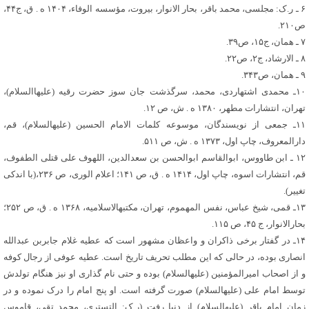
۶ ـ ر.ک: مجلسی، محمد باقر، بحار الانوار، بیروت، مؤسسه الوفاء، ۱۴۰۴ ه . ق، ج۴۴،
ص۲۱۰.
۷ ـ همان، ج۱۵، ص۳۹.
۸ ـ الارشاد، ج۲، ص۲۲.
۹ ـ همان، ص۳۴۳.
۱۰ـ محمدی اشتهاردی، محمد، سرگذشت جان سوز حضرت رقیه (علیهاالسلام)،
تهران، انتشارات مطهر، ۱۳۸۰ ه . ش، ص ۱۲.
۱۱ـ جمعی از نویسندگان، موسوعه کلمات الامام الحسین (علیه‏السلام)، قم،
دارالمعروف، چاپ اول، ۱۳۷۳ ه . ش، ص ۵۱۱.
۱۲ ـ ابن طاووس، ابوالقاسم ابوالحسن بن سعدالدین، اللهوف علی قتلی الطفوف،
قم، انتشارات اسوه، چاپ اول، ۱۴۱۴ ه . ق، ص ۱۴۱؛ اعلام الوری، ص ۲۳۶،(با اندکی
تغییر).
۱۳ـ قمی، شیخ عباس، نفس المهموم، تهران، مکتبه‏الاسلامیه، ۱۳۶۸ ه . ق، ص ۲۵۲؛
بحارالانوار، ج ۴۵، ص ۱۱۵.
۱۴ـ در گفتار برخی ذاکران و واعظان مشهور است که عطیه غلام جابربن عبدالله
انصاری بوده، در حالی که این مطلب تحریف تاریخ است. عطیه عوفی از رجال کوفه
و از اصحاب امیرالمؤمنین (علیه‏السلام) بوده و حتی نام گذاری او نیز هنگام تولدش
توسط امام علی (علیه‏السلام) صورت گرفته است. او پنج امام را درک نموده و در
زمان امام باقر (علیه‏السلام) از دنیا رفت (ر.ک: التستری، محمد تقی، قاموس