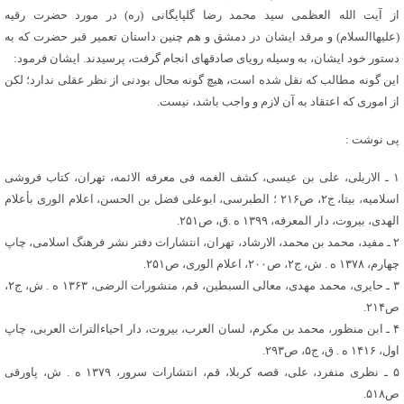
از آیت الله العظمی سید محمد رضا گلپایگانی (ره) در مورد حضرت رقیه
(علیهاالسلام) و مرقد ایشان در دمشق و هم چنین داستان تعمیر قبر حضرت که به
دستور خود ایشان، به وسیله رویای صادقه‏ای انجام گرفت، پرسیدند. ایشان فرمود:
این گونه مطالب که نقل شده است، هیچ گونه محال بودنی از نظر عقلی ندارد؛ لکن
از اموری که اعتقاد به آن لازم و واجب باشد، نیست.
پی نوشت :
۱ ـ الاربلی، علی بن عیسی، کشف الغمه فی معرفه الائمه، تهران، کتاب فروشی
اسلامیه، بی‏تا، ج۲، ص۲۱۶ ؛ الطبرسی، ابوعلی فضل بن الحسن، اعلام الوری بأعلام
الهدی، بیروت، دار المعرفه، ۱۳۹۹ ه .ق، ص۲۵۱.
۲ ـ مفید، محمد بن محمد، الارشاد، تهران، انتشارات دفتر نشر فرهنگ اسلامی، چاپ
چهارم، ۱۳۷۸ ه . ش، ج۲، ص۲۰۰، اعلام الوری، ص۲۵۱.
۳ ـ حایری، محمد مهدی، معالی السبطین، قم، منشورات الرضی، ۱۳۶۳ ه . ش، ج۲،
ص۲۱۴.
۴ ـ ابن منظور، محمد بن مکرم، لسان العرب، بیروت، دار احیاءالتراث العربی، چاپ
اول، ۱۴۱۶ ه . ق، ج۵، ص۲۹۳.
۵ ـ نظری منفرد، علی، قصه کربلا، قم، انتشارات سرور، ۱۳۷۹ ه . ش، پاورقی
ص۵۱۸.