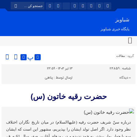
شباویز
پایگاه خبری شباویز
پ
گروه :
مقالات
شناسه :
24859
۱۳ تیر ۱۴۰۴ - ۲۳:۵۹
۰
دیدگاه
ارسال توسط :
پناهی
حضرت رقیه خاتون (س)
درباره سنّ شريف حضرت رقيه (عليهاالسلام) در ميان تاريخ نگاران اختلاف
نظر وجود دارد. اگر اصل تولد ايشان را بپذيريم، مشهور اين است که ايشان
سه يا چهار بهار بيشتر به خود نديده و در روزهاي آغازين صفر سال 61 ه .ق،