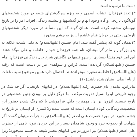
دست ما نرسیده است.
۳) تعدد فرزندان، تشابه اسمی و به ویژه سرگذشت‏های شبیه در مورد شخصیت‏های
گوناگون تاریخی و گاه وجود ابهام در گذشته‏ها و پیشینه زندگی افراد، امر را بر تاریخ
نویسان مشتبه کرده است. همان گونه که این مسأله در مورد دیگر شخصیت‏های
تاریخی ـ حتی در جریان قیام عاشورا ـ نیز به چشم می‏خورد.
۴) همان گونه که پیش‏تر گفته شد، امام حسین (علیه‏السلام) به دلیل شدت علاقه به
پدر بزرگوار و مادر گرامی‏شان، نام همه فرزندان خود را فاطمه و علی می‏گذاشتند.
این امر خود منشأ بسیاری از سهوِ قلم‏ها در نگاشتن شرح حال زندگانی فرزندانِ امام
حسین (علیه‏السلام) گردیده است. قراین و شواهدی نیز در دست است که رقیه
(علیهاالسلام) را فاطمه صغیره می‏خوانده‏اند. احتمال دارد همین موضوع سبب غفلت
از نام اصلی ایشان شده باشد.(۱۰)
بنابراین، نیامدن نام حضرت رقیه (علیهاالسلام)، در کتاب‏های تاریخی، اگر چه شک در
وجود تاریخی او را بسیار تقویت می‏کند، اما هرگز دلیل بر نبودن چنین شخصیتی در
تاریخ نیست. افزون بر آن، مهم‏ترین دلیلِ فراموشی یا کم رنگ شدن حضور این
شخصیت، زندگانی کوتاه ایشان است که سبب شده ردّ کمتری از ایشان در تاریخ به
چشم بخورد. در مورد حضرت علی اصغر (علیه‏السلام) نیز به جرأت می‏توان گفت: اگر
شهادت او بحبوحه نبرد و وجود شاهدان بسیار بر این جریان نبود، نامی از حضرت
علی اصغر (علیه‏السلام) نیز امروز در بین کتاب‏های معتبر شیعه به چشم نمی‏خورد؛ زیرا