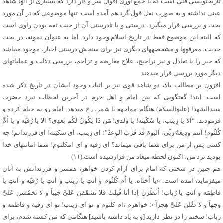
تاریخ‏نویسی فنی است که با جمع آوری اقوال سر و کار دارد که بسیاری از آن‏ها شاهد
عینی نداشته و به صورت نقل قول گرد هم آمده است. تنها موضوعی که در آن مورد
بحث و بررسی قرار می‏گیرد، درستی و یا نادرستی آن از حیث ثقه بودن راوی است
که البته این موضوع فقط در تاریخ اسلام وجود دارد. اما به عنوان نمونه، در بحث
حدیث، معرفه‏ها و مشخصه‏های دیگری نیز برای سنجش درستی اخبار، موجود می‏باشد
که خبر را با تعادل و نیز تراجیح، علاج معارضه و تزاحم، بررسی دلالت و عملیات‏های
دیگر مورد بررسی قرار می‏دهند.
افزون بر مطالب بالا، دو شاهد قوی نیز بر اثبات وجود ایشان در تاریخ ذکر شده
است. ابتدا گفتگویی که بین امام و اهل حرم در آخرین لحظات نبرد حضرت
سیدالشهدا (علیه‏السلام) هنگام مواجهه با شمر، رخ می‏دهد. امام رو به خیام کرده و
فرمودند: “اَلا یا زِینَب، یا سُکَینَه! یا وَلَدی! مَن ذَا یَکُونُ لَکُم بَعدِی؟ اَلا یا رُقَیَّه وَ یا اُمِّ
کُلثُومِ! اَنتم وَدِیعَهُ رَبِّی، اَلیَومَ قَد قَرَبَ الوَعدُ”؛ ای زینب، ای سکینه! ای فرزندانم! چه
کسی پس از من برای شما باقی می‏ماند؟ ای رقیه و ای ام‏کلثوم! شما امانت‏های خدا
بودید نزد من، اکنون لحظه میعاد من فرارسیده است.(۱۱)
هم چنین در سخنی که امام برای آرام کردن خواهر، همسر و فرزندانش به آنان
می‏فرماید، آمده است: «یا اُختَاه، یا اُم کُلثُوم وَ اَنتِ یا زَینَب وَ اَنتِ یا رُقَیّه وَ اَنتِ یا
فاطِمَه و اَنتِ یا رُباب! اُنظُرنَ اِذا أنَا قُتِلتُ فَلا تَشقَقنَ عَلَیَّ جَیباً وَ لا تَخمُشنَ عَلَیَّ
وَجهاً وَ لا تَقُلنَ عَلیَّ هِجراً»؛ خواهرم ،ام کلثوم و تو ای زینب! تو ای رقیه و فاطمه و
رباب! سخنم را در نظر دارید [و به یاد داشته باشید] هنگامی که من کشته شدم، برای