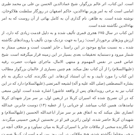
است. این کتاب، اثر عالم بزرگوار، شیخ عمادالدین الحسن بن علی بن محمد طبری
امامی است که به امر وزیر بهاءالدین، حاکم اصفهان در روزگار سلطنت هلاکوخان،
نوشته شده است. به ظاهر، نام گذاری آن به کامل بهائی از آن روست که به امر
بهاءالدین نگاشته شده است.
این کتاب در سال ۶۷۵ هجری قمری تألیف شده و به دلیل قدمت زیادی که دارد، از
ارزش ویژه‏ای برخوردار است؛ زیرا به جهت نزدیک بودن تألیف یا رویدادهای نگاشته
شده ـ به نسبت منابع موجود در این راستا ـ حایز اهمیت است و منبعی ممتاز به
شمار می‏رود و دستمایه تحقیقات بعدی بسیار در این زمینه قرار می‏گرفته است. شیخ
عباس قمی در نفس المهموم و منتهی الامال، ماجرای شهادت حضرت رقیه
(علیهاالسلام) را از آن کتاب نقل می‏کند. هم چنین بسیاری از عالمان بزرگوار مطالب
این کتاب را مورد تأیید، و به آن استناد کرده‏اند. این نگارنده، کتاب دیگری به نام
بشاره ‏المصطفی (صلی ‏الله ‏علیه ‏و آله) لشیعه المرتضی (علیه‏السلام) دارد که در این
کتاب نیز به برخی رویدادهای پس از واقعه عاشورا اشاره شده است. اولین منبعی
که در آن تصریح شده که اسیران کربلا در اربعین اول، بر سر مزار شهدای کربلا
نیامده‏اند، همین کتاب می‏باشد. او جریانی را از عطیه (۱۴) دوست جابربن عبدالله
انصاری نقل می‏کند که به اتفاق هم بر سر مزار اباعبدالله الحسین (علیه‏السلام) و
شهیدان کربلا حاضر شده، اولین زائرین قبر او در نخستین اربعین حسینی می‏گردند.
اما نگارنده سخنی از ملاقات جابر با اسیران کربلا به میان نمی‏آورد و بر خلاف آنچه در
برخی مقتل‏ها نگاشته شده، هیچ ملاقاتی در این روز بین او و اسیران کربلا صورت