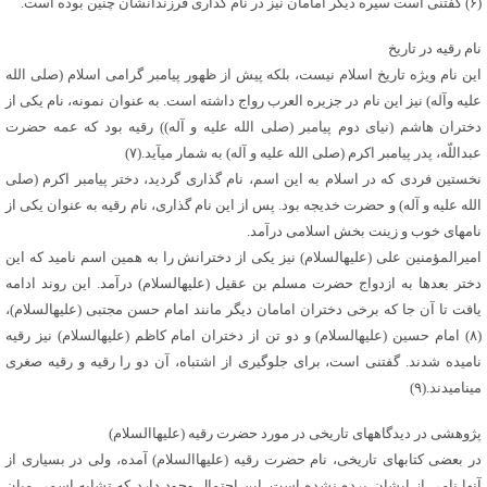
(۶) گفتنی است سیره دیگر امامان نیز در نام گذاری فرزندانشان چنین بوده است.
نام رقیه در تاریخ
این نام ویژه تاریخ اسلام نیست، بلکه پیش از ظهور پیامبر گرامی اسلام (صلی ‏الله
‏علیه ‏وآله) نیز این نام در جزیره العرب رواج داشته است. به عنوان نمونه، نام یکی از
دختران هاشم (نیای دوم پیامبر (صلی‏ الله ‏علیه ‏و آله)) رقیه بود که عمه حضرت
عبداللّه‏، پدر پیامبر اکرم (صلی‏ الله ‏علیه‏ و آله) به شمار می‏آید.(۷)
نخستین فردی که در اسلام به این اسم، نام گذاری گردید، دختر پیامبر اکرم (صلی
‏الله ‏علیه ‏و آله) و حضرت خدیجه بود. پس از این نام گذاری، نام رقیه به عنوان یکی از
نام‏های خوب و زینت بخش اسلامی درآمد.
امیرالمؤمنین علی (علیه‏السلام) نیز یکی از دخترانش را به همین اسم نامید که این
دختر بعدها به ازدواج حضرت مسلم بن عقیل (علیه‏السلام) درآمد. این روند ادامه
یافت تا آن جا که برخی دختران امامان دیگر مانند امام حسن مجتبی (علیه‏السلام)،
(۸) امام حسین (علیه‏السلام) و دو تن از دختران امام کاظم (علیه‏السلام) نیز رقیه
نامیده شدند. گفتنی است، برای جلوگیری از اشتباه، آن دو را رقیه و رقیه صغری
می‏نامیدند.(۹)
پژوهشی در دیدگاه‏های تاریخی در مورد حضرت رقیه (علیهاالسلام)
در بعضی کتاب‏های تاریخی، نام حضرت رقیه (علیهاالسلام) آمده، ولی در بسیاری از
آن‏ها نامی از ایشان برده نشده است. این احتمال وجود دارد که تشابه اسمی میان