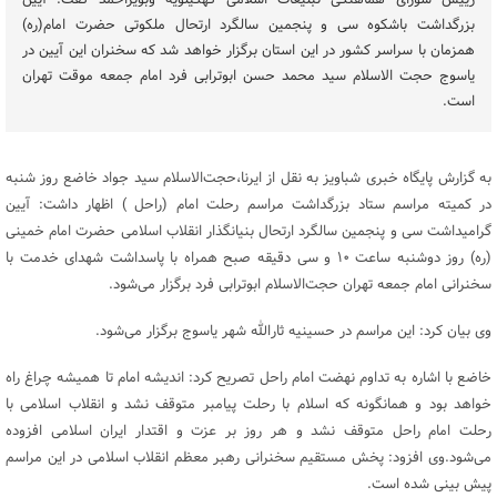
رییس شورای هماهنگی تبلیغات اسلامی کهگیلویه وبویراحمد گفت: آیین
بزرگداشت باشکوه سی و پنجمین سالگرد ارتحال ملکوتی حضرت امام(ره)
همزمان با سراسر کشور در این استان برگزار خواهد شد که سخنران این آیین در
یاسوج حجت الاسلام سید محمد حسن ابوترابی فرد امام جمعه موقت تهران
است.
به گزارش پایگاه خبری شباویز به نقل از ایرنا،حجت‌الاسلام سید جواد خاضع روز شنبه
در کمیته مراسم ستاد بزرگداشت مراسم رحلت امام (راحل ) اظهار داشت: آیین
گرامیداشت سی و پنجمین سالگرد ارتحال بنیانگذار انقلاب اسلامی حضرت امام خمینی
(ره) روز دوشنبه ساعت ۱۰ و سی دقیقه صبح همراه با پاسداشت شهدای خدمت با
سخنرانی امام جمعه تهران حجت‌الاسلام ابوترابی فرد برگزار می‌شود.
وی بیان کرد: این مراسم در حسینیه ثارالله شهر یاسوج برگزار می‌شود.
خاضع با اشاره به تداوم نهضت امام راحل تصریح کرد: اندیشه امام تا همیشه چراغ راه
خواهد بود و همانگونه که اسلام با رحلت پیامبر متوقف نشد و انقلاب اسلامی با
رحلت امام راحل متوقف نشد و هر روز بر عزت و اقتدار ایران اسلامی افزوده
می‌شود.وی افزود: پخش مستقیم سخنرانی رهبر معظم انقلاب اسلامی در این مراسم
پیش بینی شده است.