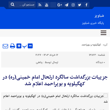
شباویز
پایگاه خبری شباویز
پ
گروه :
کهگیلویه و بویراحمد
شناسه :
13824
۱۲ خرداد ۱۴۰۳ - ۲۱:۴۶
۰
دیدگاه
ارسال توسط :
پناهی
جزییات بزرگداشت سالگرد ارتحال امام خمینی(ره) در
کهگیلویه و بویراحمد اعلام شد