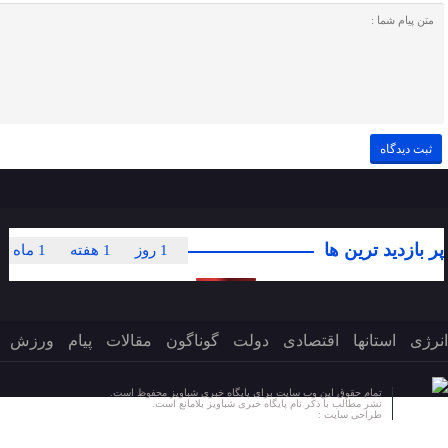
پر بازدید ترین ها
1 روز
1 هفته
1 ماه
انرژی
استانها
اقتصادی
دولت
گوناگون
مقالات
پیام
ورزش
تمام حقوق این وب سایت برای پایگاه خبری شباویز محفوظ است.
نشر مطالب با ذکر نام پایگاه خبری شباویز بلامانع است.
طراحی سایت :
پایگاه خبری شباویز