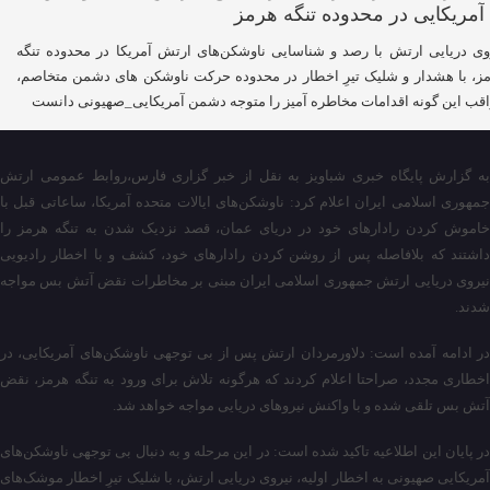
وی دریایی ارتش با رصد و شناسایی ناوشکن‌های ارتش آمریکا در محدوده تنگه
ز، با هشدار و شلیک تیرِ اخطار در محدوده حرکت ناوشکن های دشمن متخاصم،
قب این گونه اقدامات مخاطره آمیز را متوجه دشمن آمریکایی_صهیونی دانست
به گزارش پایگاه خبری شباویز به نقل از خبر گزاری فارس،روابط عمومی ارتش
جمهوری اسلامی ایران اعلام کرد: ناوشکن‌های ایالات متحده آمریکا، ساعاتی قبل با
خاموش کردن رادارهای خود در دریای عمان، قصد نزدیک شدن به تنگه هرمز را
داشتند که بلافاصله پس از روشن کردن رادارهای خود، کشف و با اخطار رادیویی
نیروی دریایی ارتش جمهوری اسلامی ایران مبنی بر مخاطرات نقض آتش بس مواجه
شدند.
در ادامه آمده است: دلاورمردان ارتش پس از بی توجهی ناوشکن‌های آمریکایی، در
اخطاری مجدد، صراحتا اعلام کردند که هرگونه تلاش برای ورود به تنگه هرمز، نقض
آتش بس تلقی شده و با واکنش نیروهای دریایی مواجه خواهد شد.
در پایان این اطلاعیه تاکید شده است: در این مرحله و به دنبال بی توجهی ناوشکن‌های
آمریکایی صهیونی به اخطار اولیه، نیروی دریایی ارتش، با شلیک تیرِ اخطار موشک‌های