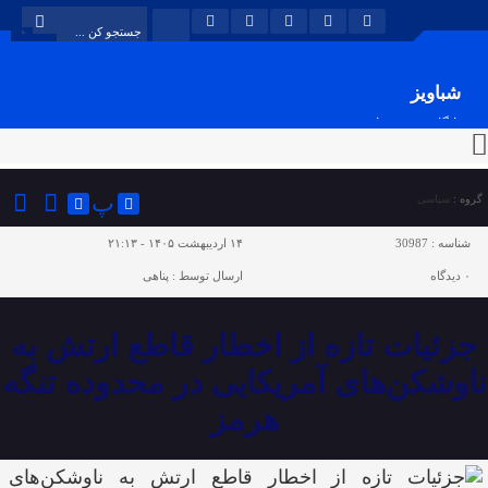
شباویز
پایگاه خبری شباویز
پ
گروه :
سیاسی
شناسه :
30987
۱۴ اردیبهشت ۱۴۰۵ - ۲۱:۱۳
۰
دیدگاه
ارسال توسط :
پناهی
جزئیات تازه از اخطار قاطع ارتش به
ناوشکن‌های آمریکایی در محدوده تنگه
هرمز