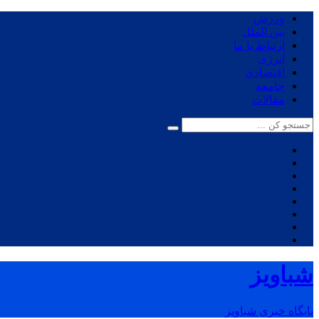
ورزش
بین الملل
ارتباط با ما
انرژی
اقتصادی
جامعه
مقالات
شباویز
پایگاه خبری شباویز