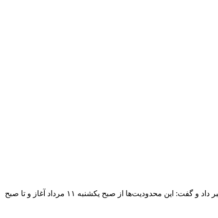
رئیس پلیس راه ایلام از اعمال محدودیت تردد خودروهای سنگین در محورهای منتهی به مرز مهران همزمان با افزایش ورود زائران اربعین خبر داد و گفت: این محدودیت‌ها از صبح یکشنبه ۱۱ مرداد آغاز و تا صبح