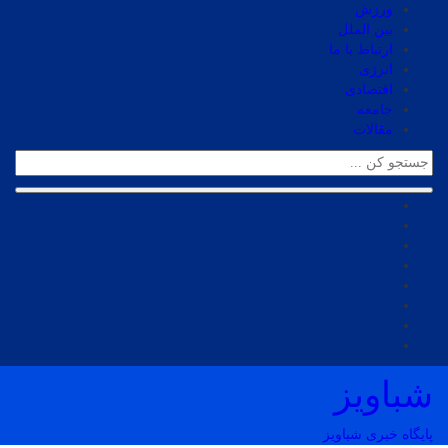
ورزش
بین الملل
ارتباط با ما
انرژی
اقتصادی
جامعه
مقالات
شباویز
پایگاه خبری شباویز