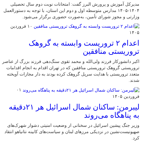
مدیرکل آموزش و پرورش البرز گفت: امتحانات نوبت دوم سال تحصیلی
۱۴۰۴-۱۴۰۵ مدارس متوسطه اول و دوم این استان، با توجه به دستورالعمل
وزارتی و مجوز شورای تأمین، به‌صورت حضوری برگزار می‌شود.
۱۰ فروردین
۱۴۰۵
اعدام ۲ تروریست وابسته به گروهک
تروریستی منافقین
اکبر دانشورکار فرزند ولی‌الله و محمد تقوی سنگ‌دهی فرزند بزرگ از عناصر
تروریستی گروهک تروریستی منافقین که در تهران اقدام به انجام اقدامات
متعدد تروریستی با هدایت سرپل گروهک کرده بودند به دار مجازات آویخته
شدند.
۰۱
فروردین ۱۴۰۵
لیبرمن: ساکنان شمال اسرائیل هر ۲۱دقیقه
به پناهگاه می‌روند
وزیر جنگ پیشین اسرائیل در سخنانی از وضعیت امنیتی دشوار شهرک‌های
صهیونیست‌نشین در نزدیکی مرزهای لبنان و سیاست‌های کابینه نتانیاهو انتقاد
کرد.