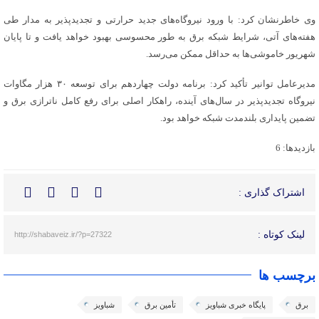
وی خاطرنشان کرد: با ورود نیروگاه‌های جدید حرارتی و تجدیدپذیر به مدار طی
هفته‌های آتی، شرایط شبکه برق به طور محسوسی بهبود خواهد یافت و تا پایان
شهریور خاموشی‌ها به حداقل ممکن می‌رسد.
مدیرعامل توانیر تأکید کرد: برنامه دولت چهاردهم برای توسعه ۳۰ هزار مگاوات
نیروگاه تجدیدپذیر در سال‌های آینده، راهکار اصلی برای رفع کامل ناترازی برق و
تضمین پایداری بلندمدت شبکه خواهد بود.
بازدیدها: 6
اشتراک گذاری :
لینک کوتاه :
http://shabaveiz.ir/?p=27322
برچسب ها
برق
پایگاه خبری شباویز
تأمین برق
شباویز