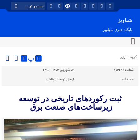
شباویز
پایگاه خبری شباویز
پ
گروه :
انرژی
شناسه :
27322
۰۶ شهریور ۱۴۰۴ - ۲۲:۰۱
۰
دیدگاه
ارسال توسط :
پناهی
ثبت رکوردهای تاریخی در توسعه
زیرساخت‌های صنعت برق