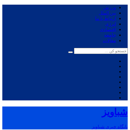
ورزش
بین الملل
ارتباط با ما
انرژی
اقتصادی
جامعه
مقالات
شباویز
پایگاه خبری شباویز