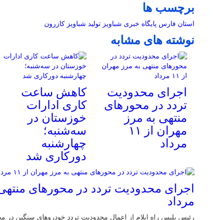
برچسب ها
استان فارس
پایگاه خبری شباویز
تولید
شباویز
کازرون
نوشته های مشابه
اجرای محدودیت
کاهش ساعت
تردد در محورهای
کاری ادارات
منتهی به مرز
خوزستان در
مهران از ۱۱
سه‌شنبه؛
مرداد
چهارشنبه
دورکاری شد
مرداد
رئیس پلیس راه ایلام از اعمال محدودیت تردد خودروهای سنگین در م