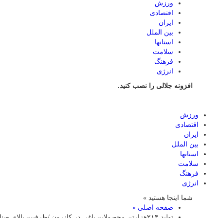
ورزش
اقتصادی
ایران
بین الملل
استانها
سلامت
فرهنگ
انرژی
افزونه جلالی را نصب کنید.
ورزش
اقتصادی
ایران
بین الملل
استانها
سلامت
فرهنگ
انرژی
شما اینجا هستید »
صفحه اصلی »
تولید ۲۱۴هزارتن محصولات باغی در کازرون /ظرفیت بالای صنایع تبدیلی