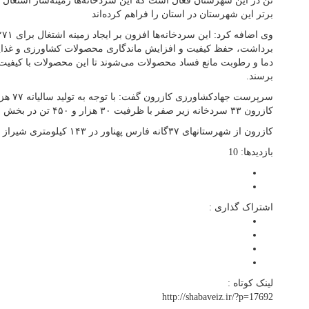
برتر این شهرستان در استان را فراهم کرده‌اند
برداشت، حفظ کیفیت و افزایش ماندگاری محصولات کشاورزی و غذایی 
دما و رطوبت مانع فساد محصولات می‌شوند تا این محصولات با کیف
برسند.
سرپرست ج
کازرون ۳۳ سردخانه زیر صفر با ظرفیت ۳۰ هزار و ۴۵۰ تن در بخش خشت وکنارتخته فعال است.
کازرون از شهرستانهای ۳۷گانه فارس پهناور در ۱۴۳ کیلومتری شیراز مرکز استان قرار دارد.
بازدیدها: 10
اشتراک گذاری :
لینک کوتاه :
http://shabaveiz.ir/?p=17692