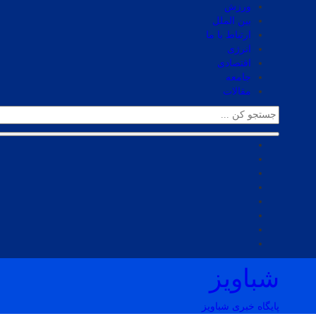
ورزش
بین الملل
ارتباط با ما
انرژی
اقتصادی
جامعه
مقالات
شباویز
پایگاه خبری شباویز