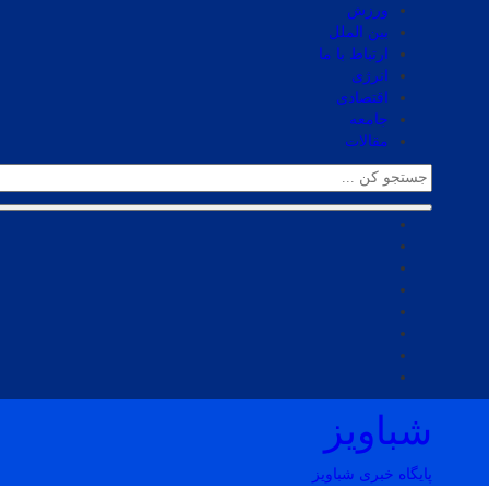
ورزش
بین الملل
ارتباط با ما
انرژی
اقتصادی
جامعه
مقالات
شباویز
پایگاه خبری شباویز