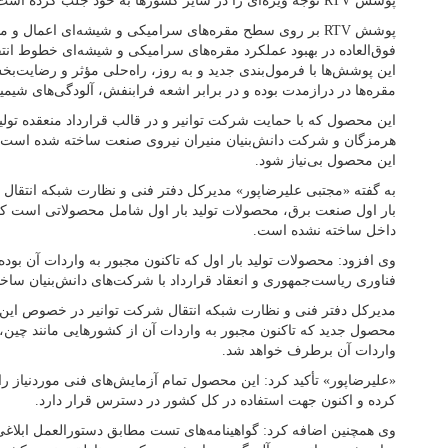
پوشش RTV توجه ویژه‌ای را در سایر کشورها به خود جلب کرده است.
پوشش RTV بر روی سطح مقره‌های سرامیکی و شیشه‌ای اعمال
فوق‌العاده در بهبود عملکرد مقره‌های سرامیکی و شیشه‌ای خطوط انت
این پوشش‌ها با فرمول‌بندی جدید و به روز، راه‌حلی مؤثر و رضایت‌
مقره‌ها در درازمدت بوده و در برابر اشعه فرابنفش، آلودگی‌های شیم
این محصول که با حمایت شرکت توانیر و در قالب قرارداد منعقده تول
هرمزگان و شرکت دانش‌بنیان منیران نیروی صنعت ساخته شده است، 
این محصول بی‌نیاز شود.
به گفته «مجتبی علیرضاپور» مدیرکل دفتر فنی و نظارت شبکه انتقال 
بار اول صنعت برق، محصولات تولید بار اول شامل محصولاتی است که کش
داخل ساخته نشده است.
وی افزود: محصولات تولید بار اول که تاکنون مجبور به واردات آن بوده
فناوری ریاست‌جمهوری و انعقاد قرارداد با شرکت‌های دانش‌بنیان ساخ
مدیرکل دفتر فنی و نظارت شبکه انتقال شرکت توانیر در خصوص این
محصول جدید که تاکنون مجبور به واردات آن از کشورهایی مانند چین، آلم
واردات آن برطرف خواهد شد.
«علیرضاپور» تأکید کرد: این محصول تمام آزمایش‌های فنی موردنیاز ر
کرده و اکنون جهت استفاده در کل کشور در دسترس قرار دارد.
وی همچنین اضافه کرد: گواهینامه‌های تست مطابق دستورالعمل ابلاغ