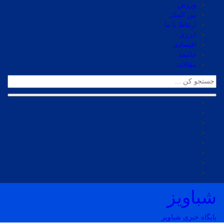
ورزش
بین الملل
ارتباط با ما
انرژی
اقتصادی
جامعه
مقالات
شباویز
پایگاه خبری شباویز