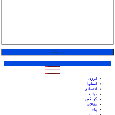
پر بازدید ترین ها
1 روز
1 هفته
1 ماه
انرژی
استانها
اقتصادی
دولت
گوناگون
مقالات
پیام
ورزش