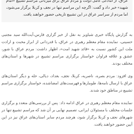
عراق، از آمادگی کامل دولت و مردم عراق برای میزبانی مراسم تشییع «امام
شهید» خبر داد و گفت: اگرچه این مراسم تنها در نجف و کربلا برگزار می‌شود،
اما مردم از سراسر عراق در این تشییع تاریخی حضور خواهند یافت.
به گزارش پایگاه خبری شباویز به نقل از خبر گزاری فارس،آیت‌الله سید مجتبی
حسینی، نماینده مقام معظم رهبری در عراق، با قدردانی از ابراز محبت و ارادت
ملت این کشور نسبت به «قائد شهید امت»، اظهار داشت: مردم عراق با شور،
عشق و علاقه فراوان خواستار برگزاری مراسم تشییع در شهرها و استان‌های
مختلف بودند.
وی افزود: مردم بصره، ناصریه، کربلا، نجف، بغداد، دیالی، حله و دیگر استان‌های
عراق با ارسال نامه‌ها، طومارها و فهرست‌های امضاشده، خواستار برگزاری مراسم
تشییع در مناطق خود شدند.
نماینده مقام معظم رهبری در عراق ادامه داد: پس از بررسی‌های متعدد و برگزاری
جلسات مختلف با مسئولان ایرانی، تصمیم نهایی بر آن شد که مراسم تشییع تنها در
شهرهای نجف و کربلا برگزار شود، هرچند مردم سایر استان‌های عراق نیز در این
آیین حضور خواهند یافت.