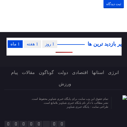
پر بازدید ترین ها
1 روز
1 هفته
1 ماه
انرژی
استانها
اقتصادی
دولت
گوناگون
مقالات
پیام
ورزش
تمام حقوق این وب سایت برای پایگاه خبری شباویز محفوظ است.
نشر مطالب با ذکر نام پایگاه خبری شباویز بلامانع است.
طراحی سایت :
پایگاه خبری شباویز