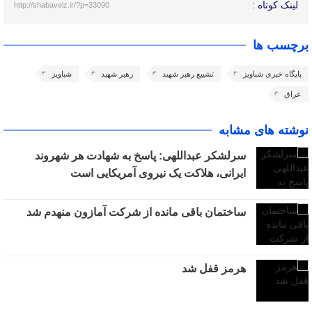
لینک کوتاه :
http://shabaveiz.ir/?p=33090
برچسب ها
پایگاه خبری شباویز
تشییع رهبر شهید
رهبر شهید
شباویز
عراق
نوشته های مشابه
سرلشکر عبداللهی: پاسخ به شهادت هر شهروند
ایرانی، هلاکت یک نیروی آمریکایی است
ساختمان باقی مانده از شرکت آمازون منهدم شد
هرمز قفل شد