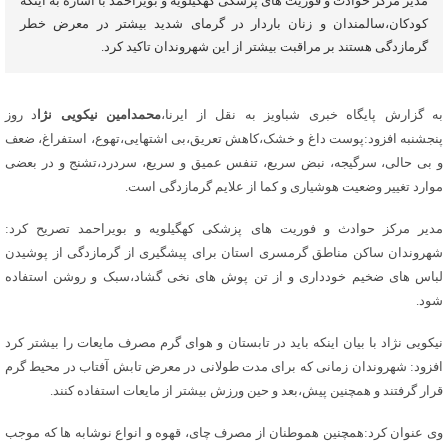
مدیر مرکز حوادث و فوریت های پزشکی کهگیلویه و بویراحمد با اشاره به اینکه
کودکان،سالمندان و زنان باردار در گرمای شدید بیشتر در معرض خطر
گرمازدگی هستند بر مراقبت بیشتر از این شهروندان تاکید کرد.
به گزارش پایگاه خبری شباویز به نقل از ایرنا،
محمدامین نیکویی نژا
د روز
پنجشنبه افزود:پوست داغ و خشک،کاهش تعریق،بی اشتهایی،تهوع، استفراغ، ضعف
و بی حالی، سرگیجه، نبض سریع، تنفس عمیق و سریع، سردرد،تشنج و در بعضی
موارد تغییر وضعیت هوشیاری و کما از علایم گرمازدگی است.
مدیر مرکز حوادث و فوریت های پزشکی کهگیلویه و بویراحمد تصریح کرد:
شهروندان ساکن مناطق گرمسری استان برای پیشگیری از گرمازدگی از پوشیدن
لباس های ضخیم خودداری و از تن پوش های نخی گشاد،سبک و روشن استفاده
شود.
نیکویی نژاد با بیان اینکه باید در تابستان و هوای گرم مصرف مایعات را بیشتر کرد
افزود: شهروندان زمانی که برای مدت طولانی در معرض تابش آفتاب در محیط گرم
قرار گرفتند و همچنین پیش،بعد و حین ورزش بیشتر از مایعات استفاده کنند.
وی عنوان کرد:همچنین هموطنان از مصرف چای، قهوه و انواع نوشابه ها که موجب