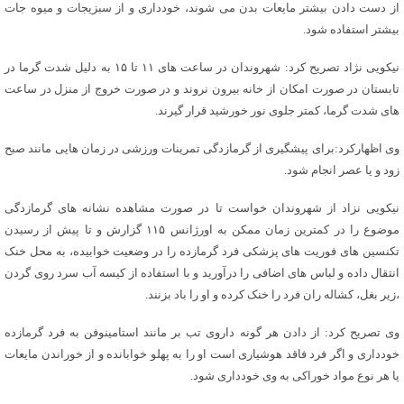
از دست دادن بیشتر مایعات بدن می شوند، خودداری و از سبزیجات و میوه جات
بیشتر استفاده شود.
نیکویی نژاد تصریح کرد: شهروندان در ساعت های ۱۱ تا ۱۵ به دلیل شدت گرما در
تابستان در صورت امکان از خانه بیرون نروند و در صورت خروج از منزل در ساعت
های شدت گرما، کمتر جلوی نور خورشید قرار گیرند.
وی اظهارکرد:برای پیشگیری از گرمازدگی تمرینات ورزشی در زمان هایی مانند صبح
زود و یا عصر انجام شود.
نیکویی نزاد از شهروندان خواست تا در صورت مشاهده نشانه های گرمازدگی
موضوع را در کمترین زمان ممکن به اورژانس ۱۱۵ گزارش و تا پیش از رسیدن
تکنسین های فوریت های پزشکی فرد گرمازده را در وضعیت خوابیده، به محل خنک
انتقال داده و لباس های اضافی را درآورید و با استفاده از کیسه آب سرد روی گردن
،زیر بغل، کشاله ران فرد را خنک کرده و او را باد بزنند.
وی تصریح کرد: از دادن هر گونه داروی تب بر مانند استامینوفن به فرد گرمازده
خودداری و اگر فرد فاقد هوشیاری است او را به پهلو خوابانده و از خوراندن مایعات
یا هر نوع مواد خوراکی به وی خودداری شود.