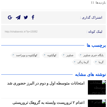
بازدیدها: 11
اشتراک گذاری :
لینک کوتاه :
http://shabaveiz.ir/?p=15082
برچسب ها
پایگاه خبری شباویز
شباویز
کهگیلویه
کهگیلویه و بویراحمد
گرما
گرما زدگی
نوشته های مشابه
امتحانات متوسطه اول و دوم در البرز حضوری شد
اعدام ۲ تروریست وابسته به گروهک تروریستی