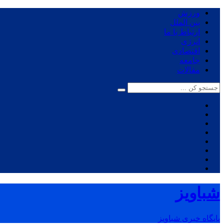
ورزش
بین الملل
ارتباط با ما
انرژی
اقتصادی
جامعه
مقالات
شباویز
پایگاه خبری شباویز