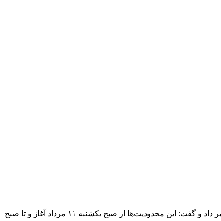
رئیس پلیس راه ایلام از اعمال محدودیت تردد خودروهای سنگین در محورهای منتهی به مرز مهران همزمان با افزایش ورود زائران اربعین خبر داد و گفت: این محدودیت‌ها از صبح یکشنبه ۱۱ مرداد آغاز و تا صبح