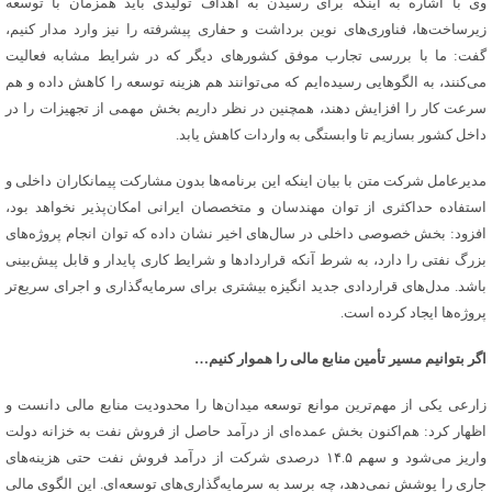
وی با اشاره به اینکه برای رسیدن به اهداف تولیدی باید همزمان با توسعه
زیرساخت‌ها، فناوری‌های نوین برداشت و حفاری پیشرفته را نیز وارد مدار کنیم،
گفت: ما با بررسی تجارب موفق کشورهای دیگر که در شرایط مشابه فعالیت
می‌کنند، به الگوهایی رسیده‌ایم که می‌توانند هم هزینه توسعه را کاهش داده و هم
سرعت کار را افزایش دهند، همچنین در نظر داریم بخش مهمی از تجهیزات را در
داخل کشور بسازیم تا وابستگی به واردات کاهش یابد.
مدیرعامل شرکت متن با بیان اینکه این برنامه‌ها بدون مشارکت پیمانکاران داخلی و
استفاده حداکثری از توان مهندسان و متخصصان ایرانی امکان‌پذیر نخواهد بود،
افزود: بخش خصوصی داخلی در سال‌های اخیر نشان داده که توان انجام پروژه‌های
بزرگ نفتی را دارد، به شرط آنکه قراردادها و شرایط کاری پایدار و قابل پیش‌بینی
باشد. مدل‌های قراردادی جدید انگیزه بیشتری برای سرمایه‌گذاری و اجرای سریع‌تر
پروژه‌ها ایجاد کرده است.
اگر بتوانیم مسیر تأمین منابع مالی را هموار کنیم…
زارعی یکی از مهم‌ترین موانع توسعه میدان‌ها را محدودیت منابع مالی دانست و
اظهار کرد: هم‌اکنون بخش عمده‌ای از درآمد حاصل از فروش نفت به خزانه دولت
واریز می‌شود و سهم ۱۴.۵ درصدی شرکت از درآمد فروش نفت حتی هزینه‌های
جاری را پوشش نمی‌دهد، چه برسد به سرمایه‌گذاری‌های توسعه‌ای. این الگوی مالی