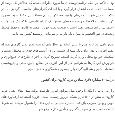
وی با تأکید بر اینکه برنامه توسعه‌ای ما طوری طراحی شده که حداکثر یک درصد از
مساحت تالاب تحت اشغال قرار گیرد و با احداث گذرآب‌های مناسب، گردش آب در
تالاب تضمین شود تا همزمان با توسعه، اکوسیستم منطقه نیز حفظ شود، تصریح
کرد: رعایت ملاحظات زیست‌محیطی نه‌تنها یک الزام قانونی، بلکه یک مسئولیت
اجتماعی برای صنعت نفت است و صنعت نفت خود را مقید به قانون و حفظ محیط
زیست در هورالعظیم به‌عنوان یک دارایی و سرمایه ارزشمند کشور می‌داند.
مدیرعامل شرکت متن با بیان اینکه در سال‌های گذشته سوزاندن گازهای همراه
نفت افزون بر هدر دادن یک منبع ارزشمند انرژی، آسیب‌های جدی به محیط زیست و
سلامت جوامع محلی وارد کرده است، تصریح کرد: با اجرای طرح‌های جمع‌آوری و
فرآورش این گازها می‌توانیم هم از این انرژی در صنایع پایین‌دستی و پتروشیمی
استفاده کنیم و هم آلودگی هوا را به‌طور چشمگیری کاهش دهیم.
درآمد ۴۰ میلیارد دلاری میادین غرب کارون برای کشور
زارعی با بیان اینکه با وجود تمام موانع، امروز ظرفیت تولید میدان‌های نفتی غرب
کارون به بیش از ۵۰۰ هزار بشکه در روز رسیده است، افزود: استفاده از فناوری‌های
نوین و بهبود ضریب بازیافت مسیر دستیابی به این هدف را هموار می‌کند، به شرط
آنکه محدودیت‌های سرمایه‌گذاری و تأمین دکل‌ها رفع شود.