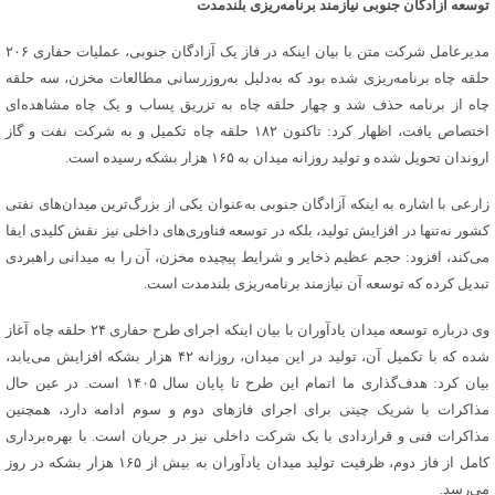
توسعه آزادگان جنوبی نیازمند برنامه‌ریزی بلندمدت
مدیرعامل شرکت متن با بیان اینکه در فاز یک آزادگان جنوبی، عملیات حفاری ۲۰۶
حلقه چاه برنامه‌ریزی شده بود که به‌دلیل به‌روزرسانی مطالعات مخزن، سه حلقه
چاه از برنامه حذف شد و چهار حلقه چاه به تزریق پساب و یک چاه مشاهده‌ای
اختصاص یافت، اظهار کرد: تاکنون ۱۸۲ حلقه چاه تکمیل و به شرکت نفت و گاز
اروندان تحویل شده و تولید روزانه میدان به ۱۶۵ هزار بشکه رسیده است.
زارعی با اشاره به اینکه آزادگان جنوبی به‌عنوان یکی از بزرگ‌ترین میدان‌های نفتی
کشور نه‌تنها در افزایش تولید، بلکه در توسعه فناوری‌های داخلی نیز نقش کلیدی ایفا
می‌کند، افزود: حجم عظیم ذخایر و شرایط پیچیده مخزن، آن را به میدانی راهبردی
تبدیل کرده که توسعه آن نیازمند برنامه‌ریزی بلندمدت است.
وی درباره توسعه میدان یادآوران با بیان اینکه اجرای طرح حفاری ۲۴ حلقه چاه آغاز
شده که با تکمیل آن، تولید در این میدان، روزانه ۴۲ هزار بشکه افزایش می‌یابد،
بیان کرد: هدف‌گذاری ما اتمام این طرح تا پایان سال ۱۴۰۵ است. در عین حال
مذاکرات با شریک چینی برای اجرای فازهای دوم و سوم ادامه دارد، همچنین
مذاکرات فنی و قراردادی با یک شرکت داخلی نیز در جریان است. با بهره‌برداری
کامل از فاز دوم، ظرفیت تولید میدان یادآوران به بیش از ۱۶۵ هزار بشکه در روز
می‌رسد.