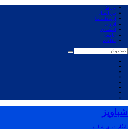
ورزش
بین الملل
ارتباط با ما
انرژی
اقتصادی
جامعه
مقالات
شباویز
پایگاه خبری شباویز