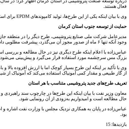
درباره توسعه صنعت پتروشیمی در استان کرمان اظهار کرد: در سال‌ها
فعال هستند.
وی با بیان اینکه یکی از این طرح‌ها، تولید کامپوندهای EPDM برای استفاده در صنعت خودروسازی است، افزود: مجوز این طرح همچنان فعال است و امیدواریم در آینده پیشرفت بهتری داشته باشد.
حمایت از توسعه جنوب استان کرمان
مدیرعامل شرکت ملی صنایع پتروشیمی، طرح دیگر را در منطقه جازمو
وجود آنکه تنها ۶ ماه از صدور مجوز آن می‌گذرد، پیشرفت مطلوبی داشته است. این طرح می‌تواند هدیه‌ای ارزشمند از سوی دولت برای مردم محروم جنوب استان باشد.
عباس‌زاده با اعلام اینکه طرح دیگری نیز در حال مطالعه و بررسی
بزرگ مس سرچشمه مورد استفاده قرار می‌گیرد و پیش‌بینی می‌شود در ما
وی با تأکید بر اینکه این طرح بسیار کوچک اما با ارزش افزوده بالا
از گاز طبیعی و مقدار کمی آمونیاک استفاده می‌کند که آمونیاک از شیرا
تعریف طرح‌های جدید پتروشیمی متناسب با هر استان
معاون وزیر نفت با بیان اینکه این طرح‌ها در چارچوب سند راهبردی و م
حال مطالعه است و امیدواریم به‌زودی از آن رونمایی شود.
عباس‌زاده در پایان به همکاری نزدیک مجلس با وزارت نفت اشاره و ا
بود.
بازدیدها: 15