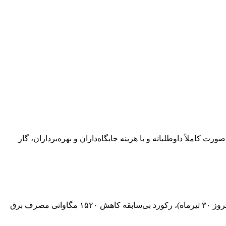
یخ اول مردادماه تا اطلاع ثانوی، به‌صورت کاملاً داوطلبانه و با هزینه جایگاه‌داران و بهره‌برداران، گاز
مدیرعامل شرکت توانیر با تقدیر از مشارکت کم‌نظیر و حماسه‌آفرین مردم در بهینه‌سازی مصرف برق اعلام کرد: طی ۲۴ ساعت گذشته (امروز ۳۰ تیرماه)، رکورد بی‌سابقه کاهش ۱۵۲۰ مگاواتی مصرف برق