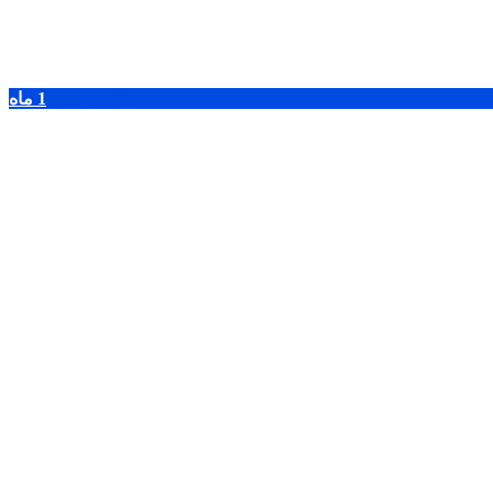
1 روز
1 هفته
1 ماه