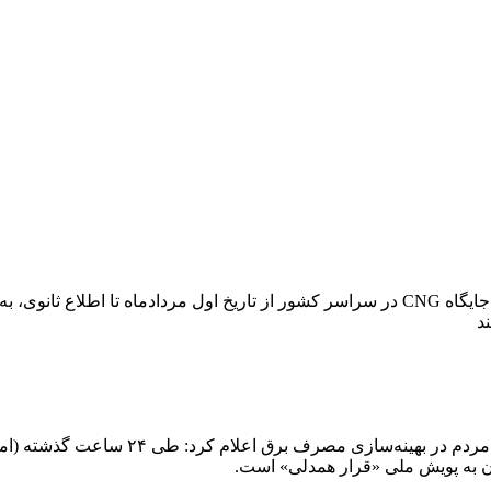
به گفته رئیس هیئت‌مدیره انجمن صنفی CNG کشور،بیش از یک هزار جایگاه CNG در سراسر کشور از تار
ن به پویش ملی «قرار همدلی» است.