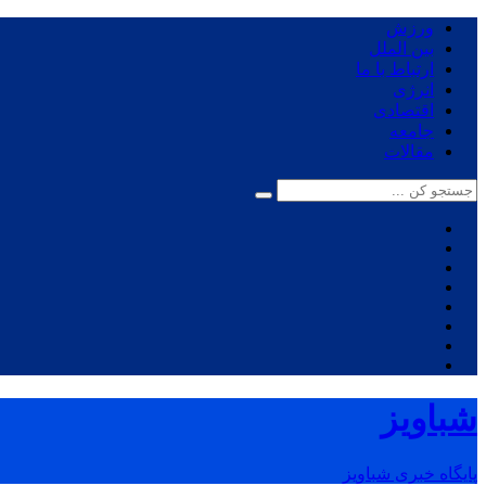
ورزش
بین الملل
ارتباط با ما
انرژی
اقتصادی
جامعه
مقالات
شباویز
پایگاه خبری شباویز