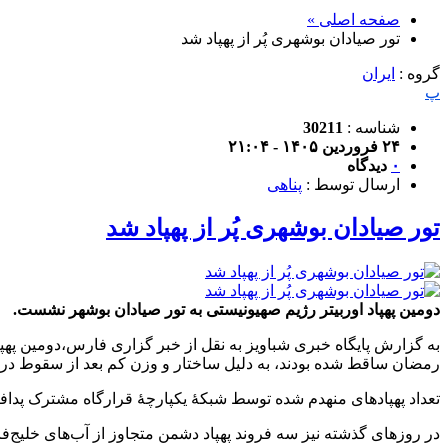
صفحه اصلی »
تور صیادان بوشهری پُر از پهپاد شد
گروه :
ایران
پ
شناسه :
30211
۲۴ فروردین ۱۴۰۵ - ۲۱:۰۴
۰
دیدگاه
ارسال توسط :
پناهی
تور صیادان بوشهری پُر از پهپاد شد
دومین پهپاد اوربیتر رژیم صهیونیستی به تور صیادان بوشهر نشست.
به گزارش پایگاه خبری شباویز به نقل از خبر گزاری فارس،دومین پهپ
رمضان ساقط شده بودند، به دلیل ساختار و وزن کم بعد از سقوط در 
تعداد پهپادهای منهدم شده توسط شبکۀ یکپارچۀ قرارگاه مشترک پدافند هوایی کشور ۷۰
در روزهای گذشته نیز سه فروند پهپاد دشمن متجاوز از آب‌های خلیج‌