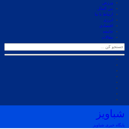
ورزش
بین الملل
ارتباط با ما
انرژی
اقتصادی
جامعه
مقالات
شباویز
پایگاه خبری شباویز