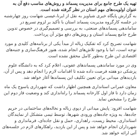
تهیه یک طرح جامع برای مدیریت پسماند و روش‌های مناسب دفع آن به
عنوان اولویت‌های مهم استان در نظر گرفته شده است.
به گزارش پایگاه خبری شباویز به نقل از ایرنا،عیسی شهامت روز چهارشنبه
در جلسه کارگروه مدیریت پسماند استان با تأکید بر لزوم تسریع در
ساماندهی پسماندهای صنعتی، به بررسی و تصمیم‌گیری در خصوص تدوین
طرح جامع پسماند استان و روش‌های دفع مؤثر آن پرداخت.
شهامت تصریح کرد که تفکیک زباله از مبدأ یکی از برنامه‌های کلیدی و مورد
توجه است، اما با وجود تلاش‌های انجام شده، هنوز فرهنگ‌سازی و جنبه‌های
اقتصادی این طرح به‌طور کامل محقق نشده است.
وی در مورد ساماندهی پسماندهای عفونی، اعلام کرد که به دانشگاه علوم
پزشکی دو هفته فرصت داده شده تا اقدامات لازم را انجام دهد و پس از آن،
بازدیدهای میدانی برای تعیین تکلیف این پسماندها آغاز خواهد شد.
معاون عمرانی استانداری همچنین اظهار داشت که شهرداری یاسوج یک ماه
زمان دارد تا فاز اول کارخانه پسماند را راه‌اندازی کند و وضعیت فاز دوم این
طرح را مشخص نماید.
شهامت افزود: پایش میدانی از دپوی زباله و نخاله‌های ساختمانی در حریم
جاده‌ها، به ویژه جاده‌های ورودی شهرها، توسط تیمی متشکل از نمایندگان
استانداری، محیط زیست، راهداری، حمل و نقل جاده‌ای، فرمانداری و
شهرداران انجام خواهد شد و پس از این بازدید، راهکارهای لازم در جلسه‌های
آتی ارائه خواهد شد.