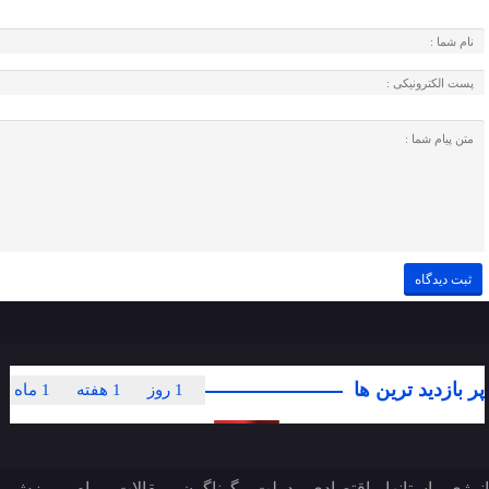
پر بازدید ترین ها
1 روز
1 هفته
1 ماه
انرژی
استانها
اقتصادی
دولت
گوناگون
مقالات
پیام
ورزش