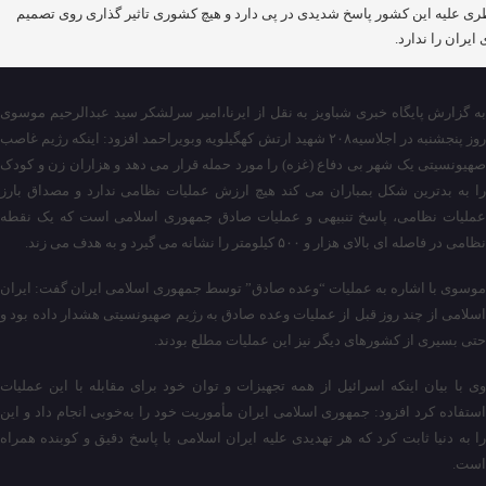
ی علیه این کشور پاسخ شدیدی در پی دارد و هیچ کشوری تاثیر گذاری روی تصمیم
 ایران را ندارد.
به گزارش پایگاه خبری شباویز به نقل از ایرنا،امیر سرلشکر سید عبدالرحیم موسوی
روز پنجشنبه در اجلاسیه۲۰۸ شهید ارتش کهگیلویه وبویراحمد افزود: اینکه رژیم غاصب
صهیونسیتی یک شهر بی دفاع (غزه) را مورد حمله قرار می دهد و هزاران زن و کودک
را به بدترین شکل بمباران می کند هیچ ارزش عملیات نظامی ندارد و مصداق بارز
عملیات نظامی، پاسخ تنبیهی و عملیات صادق جمهوری اسلامی است که یک نقطه
نظامی در فاصله ای بالای هزار و ۵۰۰ کیلومتر را نشانه می گیرد و به هدف می زند.
موسوی با اشاره به عملیات “وعده صادق” توسط جمهوری اسلامی ایران گفت: ایران
اسلامی از چند روز قبل از عملیات وعده صادق به رژیم صهیونسیتی هشدار داده بود و
حتی بسیری از کشورهای دیگر نیز این عملیات مطلع بودند.
وی با بیان اینکه اسرائیل از همه تجهیزات و توان خود برای مقابله با این عملیات
استفاده کرد افزود: جمهوری اسلامی ایران مأموریت خود را به‌خوبی انجام داد و این
را به دنیا ثابت کرد که هر تهدیدی علیه ایران اسلامی با پاسخ دقیق و کوبنده همراه
است.