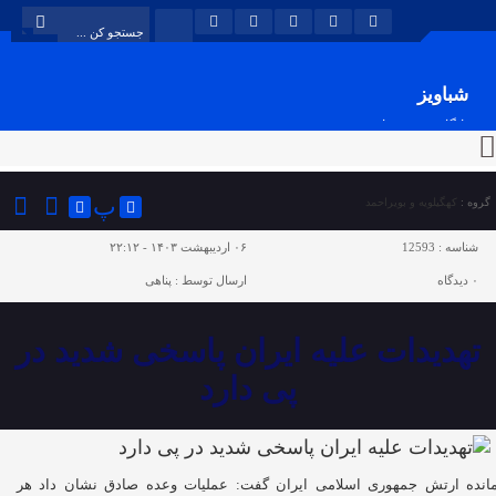
شباویز
پایگاه خبری شباویز
پ
گروه :
کهگیلویه و بویراحمد
شناسه :
12593
۰۶ اردیبهشت ۱۴۰۳ - ۲۲:۱۲
۰
دیدگاه
ارسال توسط :
پناهی
تهدیدات علیه ایران پاسخی شدید در
پی دارد
انده ارتش جمهوری اسلامی ایران گفت: عملیات وعده صادق نشان داد هر