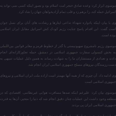
موسوی ابراز کرد: وعده صادق خنجر امت اسلام بود و تصور اینکه کسی نمی تواند به
اسرائیل حمله کند، را برهم زد و قلب تمام آزادیخواهان جهان را شاد کرد.
وی با بیان اینکه یادواره شهداء تداعی ایثارها و رشادت های آنان برای نسل جوان
است گفت: این اقدام پاسخ جنایت رژیم کودک کش اسرائیل مقابل ایران اسلامی
بوده است.
موسوی رژیم نامشروع صهیونیستی با گذر از خطوط قرمز و مغایر قوانین بین‌اللملی
به بخش کنسولی سفارت جمهوری اسلامی در دمشق، حمله تجاوزکارانه‌ای انجام
دادند و تعدادی از مستشاران ما را به شهادت رساند به همین دلیل عملیات تنبیهی به
دست رزمندگان نیروهای مسلح جمهوری اسلامی ایران انجام شد.
وی ادامه داد: آن چیزی که از همه آنها مهمتر است اراده ملت ایران اسلامی و نیروهای
جمهوری اسلامی است.
موسوی بیان کرد: علیرغم اینکه صدها مسافرت هوایی غیرنظامی، اقتصادی که در
منطقه وجود داشت این عملیات چنان دقیق انجام شد که دنیا را متحیر، آن‌ها به قدرت
جمهوری اسلامی ایران پی بردند.
فرمانده ارتش جمهوری اسلامی ایران گفت: پنجاه سال پیش یک ناو آمریکایی وقتی