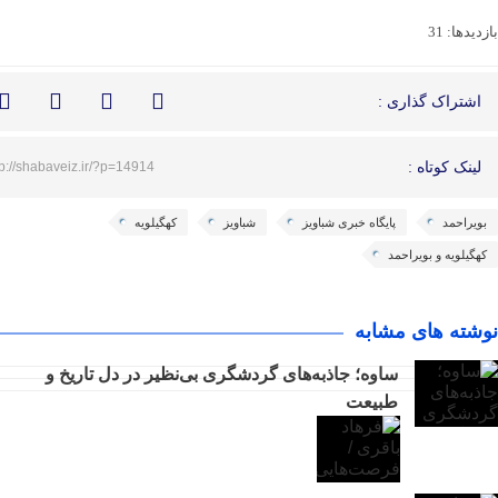
بازدیدها: 31
اشتراک گذاری :
لینک کوتاه :
tp://shabaveiz.ir/?p=14914
بویراحمد
پایگاه خبری شباویز
شباویز
کهگیلویه
کهگیلویه و بویراحمد
نوشته های مشابه
ساوه؛ جاذبه‌های گردشگری بی‌نظیر در دل تاریخ و
طبیعت