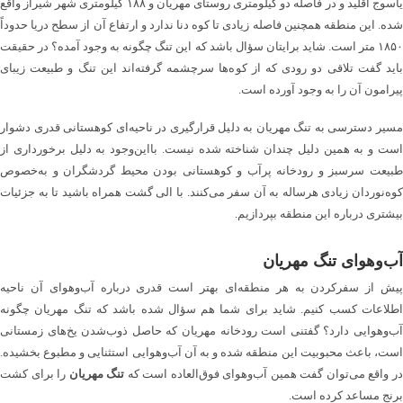
یاسوج اقلید و در فاصله دو کیلومتری روستای مهریان و ۱۸۸ کیلومتری شهر شیراز واقع
شده. این منطقه همچنین فاصله زیادی تا کوه دنا ندارد و ارتفاع آن از سطح دریا حدوداً
۱۸۵۰ متر است. شاید برایتان سؤال باشد که این تنگ چگونه به وجود آمده؟ در حقیقت
باید گفت تلاقی دو رودی که از کوه‌ها سرچشمه گرفته‌اند این تنگ و طبیعت زیبای
پیرامون آن را به وجود آورده است.
مسیر دسترسی به تنگ مهریان به دلیل قرارگیری در ناحیه‌ای کوهستانی قدری دشوار
است و به همین دلیل چندان شناخته شده نیست. بااین‌وجود به دلیل برخورداری از
طبیعت سرسبز و رودخانه پرآب و کوهستانی بودن محیط گردشگران و به‌خصوص
کوه‌نوردان زیادی هرساله به آن سفر می‌کنند. با الی گشت همراه باشید تا به جزئیات
بیشتری درباره این منطقه بپردازیم.
آب‌وهوای تنگ مهریان
پیش از سفرکردن به هر منطقه‌ای بهتر است قدری درباره آب‌وهوای آن ناحیه
اطلاعات کسب کنیم. شاید برای شما هم سؤال شده باشد که تنگ مهریان چگونه
آب‌وهوایی دارد؟ گفتنی است رودخانه مهریان که حاصل ذوب‌شدن یخ‌های زمستانی
است، باعث محبوبیت این منطقه شده و به آن آب‌وهوایی استثنایی و مطبوع بخشیده.
ر واقع می‌توان گفت همین آب‌وهوای فوق‌العاده است که
تنگ مهریان
را برای کشت
برنج مساعد کرده است.