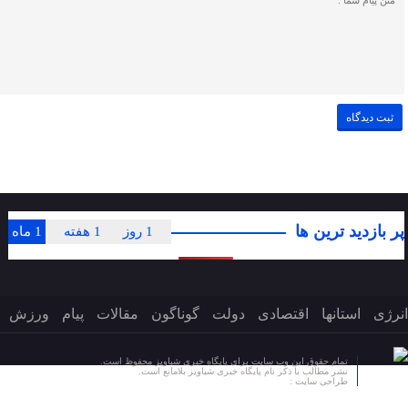
پر بازدید ترین ها
1 روز
1 هفته
1 ماه
انرژی
استانها
اقتصادی
دولت
گوناگون
مقالات
پیام
ورزش
تمام حقوق این وب سایت برای پایگاه خبری شباویز محفوظ است.
نشر مطالب با ذکر نام پایگاه خبری شباویز بلامانع است.
طراحی سایت :
پایگاه خبری شباویز