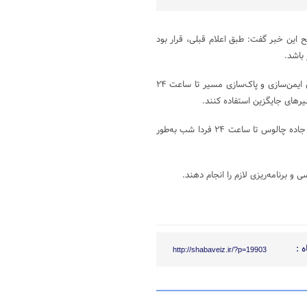
 این خبر گفت: طبق اعلام قبلی، قرار بود
به گفته او، به دلیل بارش برف و ریزش سنگ در این محور، انسداد جاده برای ایمن‌سازی و پاک‌سازی مسیر تا ساعت ۲۴
جانشین پلیس راه راهور فراجا تأکید کرد: بر این اساس، آزادراه تهران-شمال و جاده چالوس تا ساعت ۲۴ فردا شب به‌طور
برنامه‌ریزی لازم را انجام دهند.
 :
http://shabaveiz.ir/?p=19903