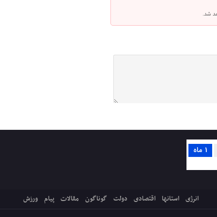
هد شد.
1 ماه
انرژی
استانها
اقتصادی
دولت
گوناگون
مقالات
پیام
ورزش