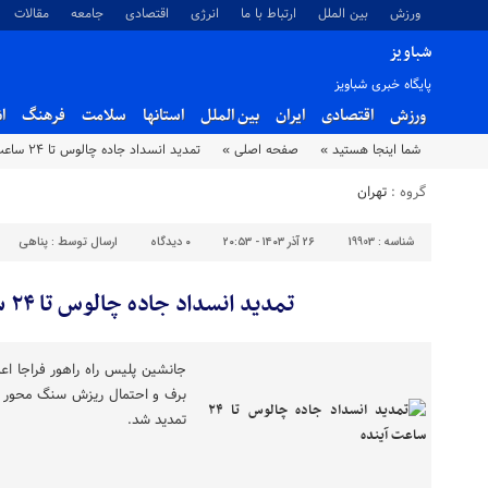
ورزش
بین الملل
ارتباط با ما
انرژی
اقتصادی
جامعه
مقالات
شباویز
پایگاه خبری شباویز
ورزش
اقتصادی
ایران
بین الملل
استانها
سلامت
فرهنگ
ا
شما اینجا هستید »
صفحه اصلی »
تمدید انسداد جاده چالوس تا ۲۴ ساعت آینده
گروه :
تهران
شناسه :
19903
۲۶ آذر ۱۴۰۳ - ۲۰:۵۳
۰
دیدگاه
ارسال توسط :
پناهی
تمدید انسداد جاده چالوس تا ۲۴ ساعت آینده
جانشین پلیس راه راهور فراجا اعل
تمدید شد.