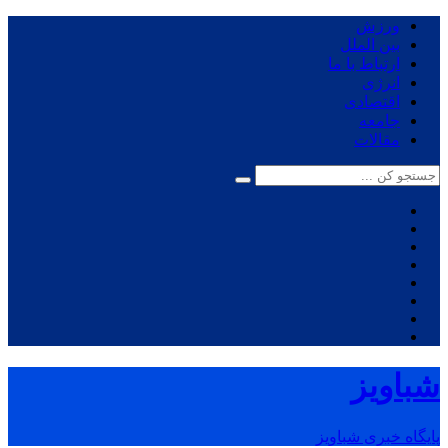
ورزش
بین الملل
ارتباط با ما
انرژی
اقتصادی
جامعه
مقالات
شباویز
پایگاه خبری شباویز