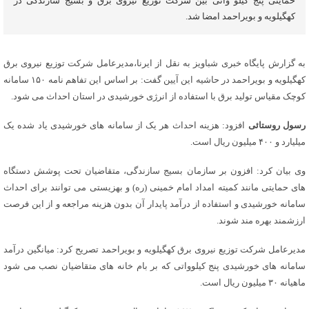
حمایتی پنج کیلو واتی بین شرکت توزیع نیروی برق و بسیج سازندگی در
کهگیلویه و بویراحمد امضا شد.
به گزارش پایگاه خبری شباویز به نقل از ایرنا،مدیرعامل شرکت توزیع نیروی برق
کهگیلویه و بویراحمد در حاشیه این آیین گفت: بر اساس این تفاهم نامه ۱۵۰ سامانه
کوچک مقیاس تولید برق با استفاده از انرژی خورشیدی در استان احداث می شود.
رسول روستائی
افزود: هزینه احداث هر یک از سامانه های خورشیدی یاد شده یک
میلیارد و ۴۰۰ میلیون ریال است.
وی بیان کرد: افزون بر سازمان بسیج سازندگی، متقاضیان تحت پوشش دستگاه
های حمایتی مانند کمیته امداد امام خمینی (ره) و بهزیستی می توانند برای احداث
سامانه خورشیدی و استفاده از درآمد پایدار آن بدون هزینه مراجعه و از این فرصت
ارزشمند بهره مند شوند.
مدیرعامل شرکت توزیع نیروی برق کهگیلویه و بویراحمد تصریح کرد: میانگین درآمد
سامانه های خورشیدی پنج کیلوواتی که بر بام خانه های متقاضیان نصب می شود
ماهیانه ۳۰ میلیون ریال است.