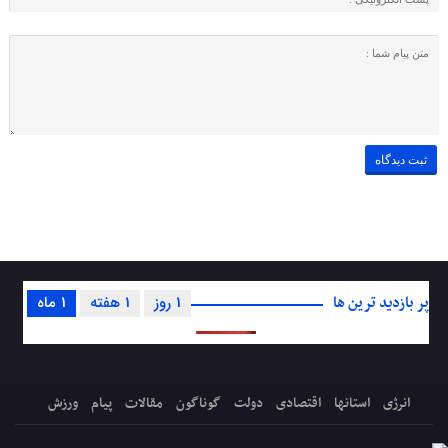
پر بازدید ترین ها
1 روز
1 هفته
1 ماه
انرژی
استانها
اقتصادی
دولت
گوناگون
مقالات
پیام
ورزش