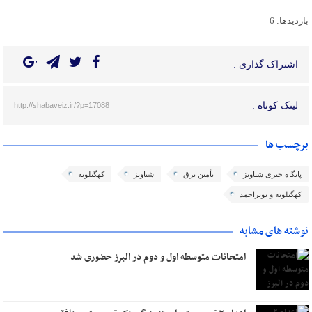
بازدیدها: 6
اشتراک گذاری :
لینک کوتاه :
http://shabaveiz.ir/?p=17088
برچسب ها
پایگاه خبری شباویز
تأمین برق
شباویز
کهگیلویه
کهگیلویه و بویراحمد
نوشته های مشابه
امتحانات متوسطه اول و دوم در البرز حضوری شد