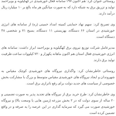
روستائی عنوان کرد: هم اکنون ۱۹۷ سامانه فعال خورشیدی در کهگیلویه و بویراحمد
تولید و تزریق برق به شبکه دارد که به صورت میانگین هر ماه بالغ بر ۱۰ میلیارد ریال
درآمد دارند.
وی تصریح کرد: سهم نهاد حمایتی کمیته امداد خمینی (ره) از سامانه های انرژی
خورشیدی در استان ۶۶ دستگاه، بهزیستی ۱۱ دستگاه، بسیج ۷۱ و شخصی ۴۸
دستگاه است.
مدیرعامل شرکت توزیع نیروی برق کهگیلویه و بویراحمد ابراز داشت: سامانه های
انرژی خورشیدی فعال استان هم اکنون ماهانه یکهزار و ۷۲۰ کیلووات ساعت ظرفیت
تولید برق دارند.
روستائی خاطرنشان کرد: واگذاری نیروگاه های خورشیدی کوچک مقیاس به
شهروندان و ایجاد نیروگاه های خورشیدی مقیاس متوسط و بزرگ با مشارکت بخش
خصوصی از سیاست های جدید دولت برای رفع ناترازی برق است.
وی خاطرنشان کرد: طرح خرید برق از نیروگاه های تجدید پذیر به صورت تضمینی و
۲۰ ساله از سوی دولت که در ۲ بخش مزرعه (زمین هایی با وسعت بالا) و نیروگاه
خورشیدی صورت می گیرد که سرمایه گذاری در این عرصه را به صرفه و در واقع
تضمین کرده است.