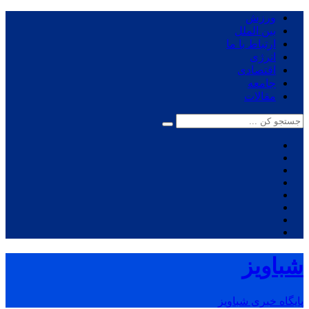
ورزش
بین الملل
ارتباط با ما
انرژی
اقتصادی
جامعه
مقالات
شباویز
پایگاه خبری شباویز