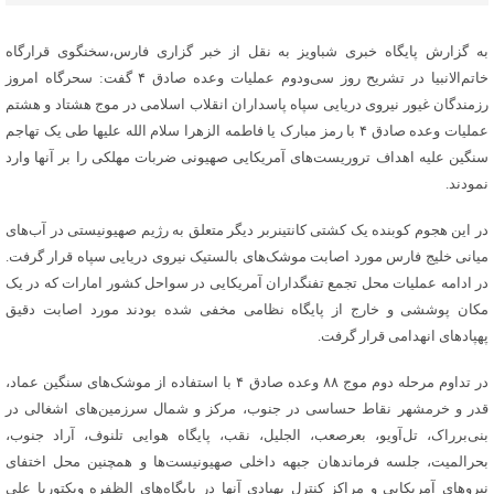
به گزارش پایگاه خبری شباویز به نقل از خبر گزاری فارس،سخنگوی قرارگاه
خاتم‌الانبیا در تشریح روز سی‌ودوم عملیات وعده صادق ۴ گفت: سحرگاه امروز
رزمندگان غیور نیروی دریایی سپاه پاسداران انقلاب اسلامی در موج هشتاد و هشتم
عملیات وعده صادق ۴ با رمز مبارک یا فاطمه الزهرا سلام الله علیها طی یک تهاجم
سنگین علیه اهداف تروریست‌های آمریکایی صهیونی ضربات مهلکی را بر آنها وارد
نمودند.
در این هجوم کوبنده یک کشتی کانتینربر دیگر متعلق به رژیم صهیونیستی در آب‌های
میانی خلیج فارس مورد اصابت موشک‌های بالستیک نیروی دریایی سپاه قرار گرفت.
در ادامه عملیات محل تجمع تفنگداران آمریکایی در سواحل کشور امارات که در یک
مکان پوششی و خارج از پایگاه نظامی مخفی شده بودند مورد اصابت دقیق
پهپادهای انهدامی قرار گرفت.
در تداوم مرحله دوم موج ۸۸ وعده صادق ۴ با استفاده از موشک‌های سنگین عماد،
قدر و خرمشهر نقاط حساسی در جنوب، مرکز و شمال سرزمین‌های اشغالی در
بنی‌برراک، تل‌آویو، بعرصعب، الجلیل، نقب، پایگاه هوایی تلنوف، آراد جنوب،
بحرالمیت، جلسه فرماندهان جبهه داخلی صهیونیست‌ها و همچنین محل اختفای
نیروهای آمریکایی و مراکز کنترل پهپادی آنها در پایگاه‌های الظفره ویکتوریا علی