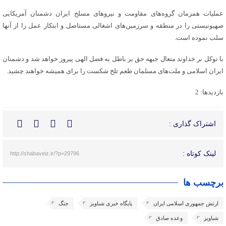
عملیات همزمان گروه‌های مقاومت و نیروهای مسلح ایران دشمنان آمریکایی
صهیونیستی را در منطقه و سرزمین‌های اشغالی مستاصل و ابتکار عمل را از آنها
سلب نموده است.
با توکل بر خداوند متعال جبهه حق بر باطل به فضل الهی پیروز خواهد شد و دشمنان
ایران اسلامی و ملت‌های مسلمان طعم تلخ شکست را برای همیشه خواهند چشید.
بازدیدها: 2
اشتراک گذاری :
لینک کوتاه :
http://shabaveiz.ir/?p=29796
برچسب ها
ارتش جمهوری اسلامی ایران
پایگاه خبری شباویز
جنگ
شباویز
وعده صادق