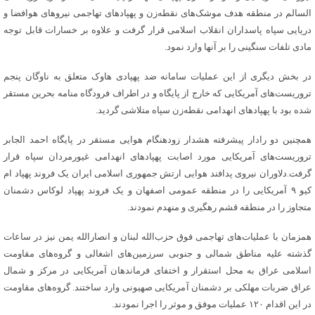
السالم در منطقه هدف موشک‌های نقطه‌زن و پهپادهای تهاجمی نیروهای هوافضا و
دریایی سپاه پاسداران انقلاب اسلامی قرار گرفت و علاوه بر خسارات قابل توجه
مادی تلفات سنگینی را بر آنها وارد نمود.
در بخش دیگری از این عملیات سامانه ضد پهپادی هاوک متعلق به ناوگان پنجم
تروریست‌های آمریکایی که خارج از پایگاه و در اطراف فرودگاه منامه بحرین مستقر
شده بود با پهپادهای انهدامی نقطه‌زن سپاه متلاشی گردید.
همچنین دو رادار پیشرفته هشدار زودهنگام هوایی مستقر در پایگاه احمد الجابر
تروریست‌های آمریکایی مورد اصابت پهپادهای انهدامی غیورمردان سپاه قرار
گرفت.دلاوران نیروی پدافند هوایی ارتش جمهوری اسلامی ایران یک فروند پهپاد ام
کیو ۹ آمریکایی را در منطقه عمومی اصفهان و یک فروند پهپاد لوکاس دشمنان
متجاوز را در منطقه قشم رهگیری و منهدم نمودند.
همزمان با عملیات‌های تهاجمی فوق حزب‌الله لبنان و انصارالله یمن نیز در ساعات
گذشته علیه مناطق شمالی و جنوبی سرزمین‌های اشغالی و گروه‌های مقاومت
اسلامی عراق به محل استقرار و اختفای فرماندهان آمریکایی در مرکز و شمال
عراق ضربات مهلکی بر دشمنان آمریکایی صهیونی وارد ساختند. گروه‌های مقاومت
در این اقدام ۱۲۰ عملیات موفق و موثر را اجرا نمودند.