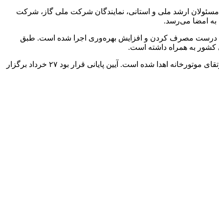
رژی شرکت ملی صنایع پتروشیمی تصریح کرد: آیین پایانی و اختتامیه رسمی پویش نیز ۲۴ شهریور ۱۴۰۴ با حضور مسئولان ارشد ملی و استانی، نمایندگان شرکت ملی گاز، شرکت
به امضا می‌رسد.
 فرهنگ درست مصرف کردن و افزایش بهره‌وری اجرا شده است. طبق
کشور به همراه داشته است.
پیش از این و در سه مرحله قرعه‌کشی، به بیش از ۱۵۰۰ مشترک تجهیزات راندمان بالا شامل بخاری و پکیج با بازدهی A، همچنین تسهیلات ارتقای موتورخانه اهدا شده است. آیین پایانی قرار بود ۲۷ خرداد برگزار