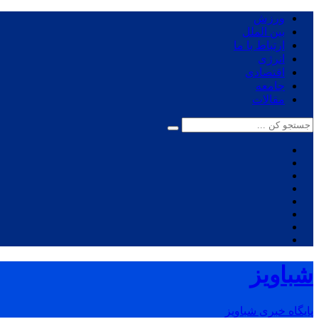
ورزش
بین الملل
ارتباط با ما
انرژی
اقتصادی
جامعه
مقالات
شباویز
پایگاه خبری شباویز