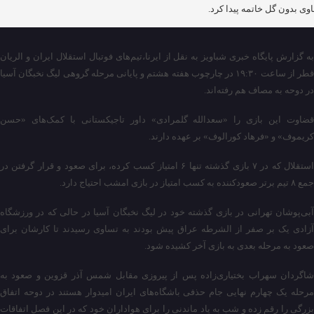
وی بدون گل خاتمه پیدا کرد.
به گزارش پایگاه خبری شباویز به نقل از ایرنا،تیم‌های فوتبال استقلال ایران و الریان
قطر از ساعت ۱۹:۳۰ در چارچوب هفته هشتم و پایانی مرحله گروهی لیگ نخبگان آسیا
در دوحه به مصاف هم رفته‌اند.
قضاوت این بازی را «سعدالله گلمرادی» داور تاجیکستانی با کمک‌های «حسن
کریموف» و «فرهاد کورالوف» بر عهده دارند.
استقلال که در ۷ بازی گذشته تنها ۶ امتیاز کسب کرده، برای صعود و قرار گرفتن در
جمع ۸ تیم برتر صعودکننده به کسب امتیاز در بازی امشب احتیاج دارد.
آبی‌پوشان تهرانی در بازی گذشته خود در لیگ نخبگان آسیا در حالی که در ورزشگاه
آزادی یک بر صفر از الشرطه عراق پیش بودند به تساوی رسیدند تا کارشان برای
صعود به مرحله بعدی به بازی آخر کشیده شود.
شاگردان سهراب بختیاری‌زاده پس از پیروزی مقابل شمس آذر قزوین و صعود به
مرحله یک چهارم نهایی جام حذفی باشگاه‌های ایران امیدوار هستند در دوحه اتفاق
بزرگی را رقم زده و شب به یاد ماندنی را برای هواداران خود که در این فصل اتفاقات