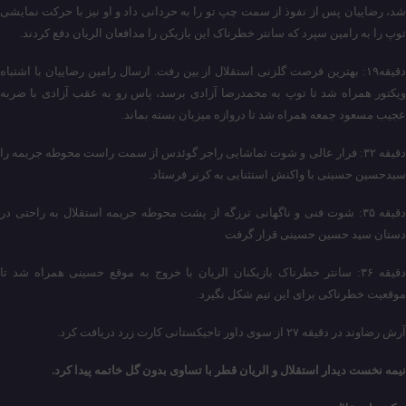
شد، رضاییان پس از نفوذ از سمت چپ تو را به حردانی داد و او نیز با حرکت نمایشی
توپ را به رامین سپرد که سانتر خطرناک این بازیکن را مدافعان الریان دفع کردند.
دقیقه۱۹: بهترین فرصت گلزنی استقلال از بین رفت. ارسال رامین رضاییان با اشتباه
ویکتور همراه شد تا توپ به محمدرضا آزادی برسد، پاس رو به عقب آزادی با ضربه
عجیب مسعود جمعه همراه شد تا دروازه میزبان بسته بماند.
دقیقه ۳۲: فرار عالی و شوت تماشایی راجر گوئدس از سمت راست محوطه جریمه را
سیدحسین حسینی با واکنش استثنایی به کرنر فرستاد.
دقیقه ۳۵: شوت فنی و ناگهانی ترزگه از پشت محوطه جریمه استقلال به راحتی در
دستان سید حسین حسینی قرار گرفت
دقیقه ۳۶: سانتر خطرناک بازیکنان الریان با خروج به موقع حسینی همراه شد تا
موقعیت خطرناکی برای این تیم شکل نگیرد.
آرش رضاوند در دقیقه ۲۷ از سوی داور تاجیکستانی کارت زرد دریافت کرد.
نیمه نخست دیدار استقلال و الریان قطر با تساوی بدون گل خاتمه پیدا کرد.